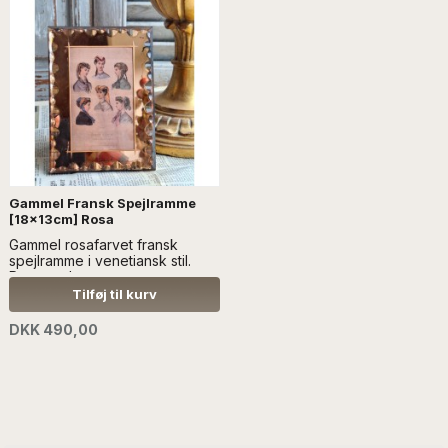
Gammel Fransk Spejlramme
[18x13cm] Rosa
Gammel rosafarvet fransk
spejlramme i venetiansk stil.
Rammen har et præget
spejlglas ..Læs mere SÆLGES
Tilføj til kurv
UDEN ANDEN DEKORATION
DKK 490,00