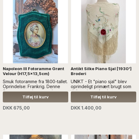
Napoleon III Fotoramme Grønt
Antikt Silke Piano Sjal [1930']
Velour (H17,5x13,5cm)
Broderi
Smuk fotoramme fra 1800-tallet.
UNIKT - Et "piano sjal" blev
Oprindelse: Frankrig. Denne
oprindeligt primært brugt som
fine ramme er i grønt velour, og
dekoration, ofte draperet over
er perfekt til at vise historiske
klaverer eller kommoder i
Tilføj til kurv
Tilføj til kurv
fotos. ..Læs mere SÆLGES
slutningen af det 1800-tallet, og
UDEN ANDEN DEKORATION
starten af 1900-tallet...læs mere
DKK 675,00
DKK 1.400,00
SÆLGES UDEN ANDEN
DEKORATION