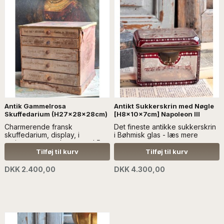
Antik Gammelrosa
Antikt Sukkerskrin med Nøgle
Skuffedarium (H27x28x28cm)
[H8x10x7cm] Napoleon lll
Charmerende fransk
Det fineste antikke sukkerskrin
skuffedarium, display, i
i Bøhmisk glas - læs mere
patineret gammelrosa, med 5
skuffer, hvor de to af dem er
Tilføj til kurv
Tilføj til kurv
med rum - læs mere SÆLGES
UDEN ANDEN DEKORATION
DKK 2.400,00
DKK 4.300,00
*LYSET KAN SNYDE PÅ NOGLE
BILLEDER*