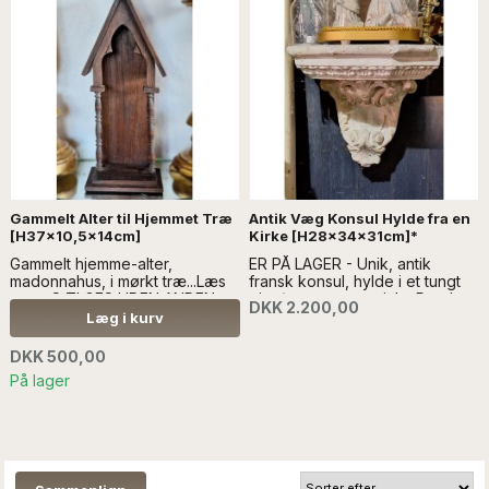
Gammelt Alter til Hjemmet Træ
Antik Væg Konsul Hylde fra en
[H37x10,5x14cm]
Kirke [H28x34x31cm]*
Gammelt hjemme-alter,
ER PÅ LAGER - Unik, antik
madonnahus, i mørkt træ...Læs
fransk konsul, hylde i et tungt
mere SÆLGES UDEN ANDEN
gips/cement materiale. Den har
DKK 2.200,00
DEKORATION.
et ophæng på bagsiden - læs
Læg i kurv
mere SKAL AFHENTES - KAN
EVT. LEVERES. Kontakt for
DKK 500,00
forsendelse:
På lager
info@froekenanker.dk