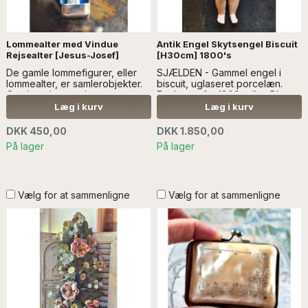
Lommealter med Vindue
Antik Engel Skytsengel Biscuit
Rejsealter [Jesus-Josef]
[H30cm] 1800's
De gamle lommefigurer, eller
SJÆLDEN - Gammel engel i
lommealter, er samlerobjekter.
biscuit, uglaseret porcelæn.
Og dette lommealter er
Englen er fra 1800-tallet. Blev
sjældent..Læs mere SÆLGES
oprindeligt brugt til at pynte på
Læg i kurv
Læg i kurv
UDEN ANDEN DEKORATION
fx. juletræet... læs mere
SÆLGES UDEN ANDEN
DKK 450,00
DKK 1.850,00
DEKORATION
På lager
På lager
Vælg for at sammenligne
Vælg for at sammenligne