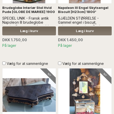
Brudeglobe Interiør Stol Hvid
Napoleon III Engel Skytsengel
Pude [GLOBE DE MARIEE] 1900
Biscuit [H23cm] 1800'
SPECIEL UNIK - Fransk antik
SJÆLDEN STØRRELSE -
Napoleon III brudeglobe
Gammel engel i biscuit,
interiør. Den er med forgyldt
uglaseret porcelæn. Englen er
bladværk, og 3 forskellige
fra 1800-tallet. Englen hang
Læg i kurv
Læg i kurv
spejle....LÆS MERE SÆLGES
over vuggen, og beskyttede
UDEN ANDEN DEKORATION
barnet.... læs mere SÆLGES
DKK 1.750,00
DKK 1.450,00
UDEN ANDEN DEKORATION
På lager
På lager
Vælg for at sammenligne
Vælg for at sammenligne
NY
NY