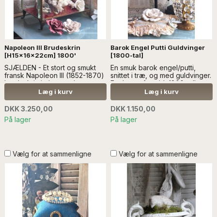
Napoleon lll Brudeskrin
Barok Engel Putti Guldvinger
[H15x16x22cm] 1800'
[1800-tal]
SJÆLDEN - Et stort og smukt
En smuk barok engel/putti,
fransk Napoleon III (1852-1870)
snittet i træ, og med guldvinger.
brudeskrin i glas, med
Englen er fra midt 1800-tallet.
messingrammer. Puden i skrinet
Englen er sat på en stang, på
Læg i kurv
Læg i kurv
er rød velour..Læs mere
en base...Læs mere SÆLGES
SÆLGES UDEN ANDEN
UDEN ANDEN DEKORATION.
DKK 3.250,00
DKK 1.150,00
DEKORATION - KAN IKKE
På lager
På lager
SENDES MED STØRRE VARER.
Vælg for at sammenligne
Vælg for at sammenligne