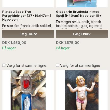
Plateau Base Træ
Glasskrin Brudeskrin med
Forgyldninger [37x19xH7cm]
Spejl [H40cm] Napoleon III*
Napoleon III
En meget smuk antik, fransk
En stor flot fransk antik sokkel,
brudekabinet i glas, og med
base i sort lakeret træ, og med
spejl. Det er fra Napoleon III's
forgyldninger - Læs mere
perioden, der i Frankrig varede
Læg i kurv
Læg i kurv
SÆLGES UDEN ANDEN
fra 1848 til 1870...Læs mere
DEKORATION
SÆLGES UDEN INDHOLD OG
DKK 1.450,00
DKK 1.575,00
ANDEN DEKORATION.
På lager
På lager
Vælg for at sammenligne
Vælg for at sammenligne