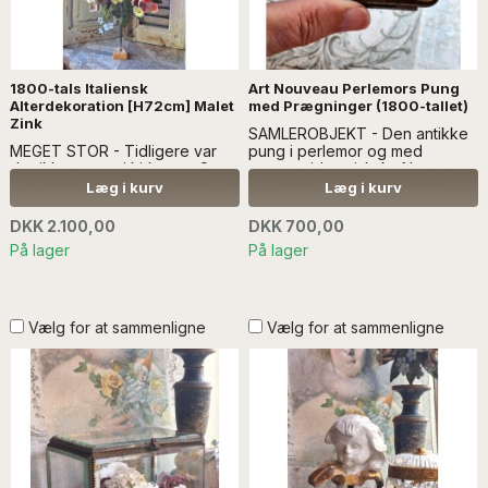
1800-tals Italiensk
Art Nouveau Perlemors Pung
Alterdekoration [H72cm] Malet
med Prægninger (1800-tallet)
Zink
SAMLEROBJEKT - Den antikke
MEGET STOR - Tidligere var
pung i perlemor og med
der ikke varme i kirkerne. Og
præget tidstypisk Art Nouveau
blomster var dyre. Defor brugte
mønster, er fra 1800-tallet. Ofte
Læg i kurv
Læg i kurv
man istedet blomster i mere
blev de brugt som gave til
holdbare materialer, som fx.
kommunionen...Læs mere
DKK 2.100,00
DKK 700,00
metal - læs mere SÆLGES
SÆLGES UDEN ANDEN
På lager
På lager
UDEN ANDEN DEKORATION
DEKORATION
Vælg for at sammenligne
Vælg for at sammenligne