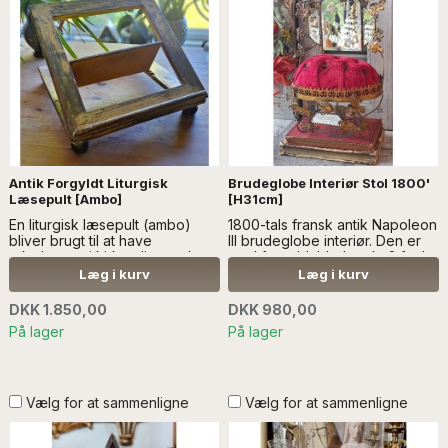
Antik Forgyldt Liturgisk
Brudeglobe Interiør Stol 1800'
Læsepult [Ambo]
[H31cm]
En liturgisk læsepult (ambo)
1800-tals fransk antik Napoleon
bliver brugt til at have
III brudeglobe interiør. Den er
tekstbogen i kirken liggende
med forgyldt bladværk, 2 fugle
på. Den bruges af præsten til
og flere forskellige spejle, hvor
Læg i kurv
Læg i kurv
oplæsning af bibeltekster,
det ene er smukt malet med
bønner og meddelelser under
blomster....LÆS MERE
DKK 1.850,00
DKK 980,00
gudstjenesten...læs mere
På lager
På lager
SÆLGES UDEN ANDEN
DEKORATION
Vælg for at sammenligne
Vælg for at sammenligne