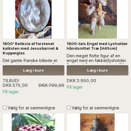
1800' Relikvie af forstenet
1800-tals Engel med Lysholder
kalksten med Jesusbarnet &
Håndsnittet Træ [H45cm]
Kuppelglas
Den meget flotte figur af en
Det gamle franske billede er
engel med en fakkel/lysholder.
glasmaleri/papirmontage. Det
Den er i håndsnittet træ - LÆS
er nonnearbejde...Læs mere
MERE SENDES IKKE MED
Læg i kurv
Læg i kurv
SÆLGES UDEN ANDEN
ANDRE VARER
DEKORATION
TILBUD!
DKK 3.950,00
DKK 575,00
DKK 700,00
På lager
På lager
Vælg for at sammenligne
Vælg for at sammenligne