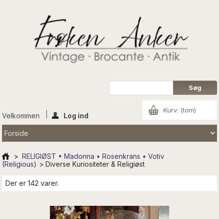
Kurv:
(tom)
Velkommen
Log ind
>
RELIGIØST • Madonna • Rosenkrans • Votiv
(Religious)
>
Diverse Kuriositeter & Religiøst
Der er 142 varer.