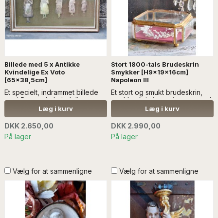
Billede med 5 x Antikke
Stort 1800-tals Brudeskrin
Kvindelige Ex Voto
Smykker [H9x19x16cm]
[65x38,5cm]
Napoleon lll
Et specielt, indrammet billede
Et stort og smukt brudeskrin,
med 5 x gamle kvindelige ex
smykkeskrin i messing, og med
voto i sølv....Læs mere SÆLGES
facetslebne glas...Læs mere
Læg i kurv
Læg i kurv
UDEN ANDEN DEKORATION Det
SÆLGES UDEN ANDEN
kan sendes, men ikke med
DEKORATION (*Napoleon III
DKK 2.650,00
DKK 2.990,00
store, tunge varer. Kontak
periode: 1848-1870)
På lager
På lager
venligst på e-mail ved
spørgsmål,
info@froekenanker.dk
Vælg for at sammenligne
Vælg for at sammenligne