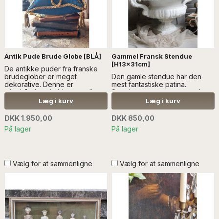
Antik Pude Brude Globe [BLÅ]
Gammel Fransk Stendue
[H13x31cm]
De antikke puder fra franske
brudeglober er meget
Den gamle stendue har den
dekorative. Denne er
mest fantastiske patina.
efterhånden sjælden, nemlig
Stenduen er en meget smuk
blå velour med dekoration i
dekoration. Også i haven...læs
Læg i kurv
Læg i kurv
guldtråd. - læs mere SÆLGES
mere SÆLGES UDEN ANDEN
UDEN ANDEN DEKORATION
DEKORATION
DKK 1.950,00
DKK 850,00
På lager
På lager
Vælg for at sammenligne
Vælg for at sammenligne