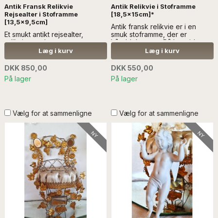
Antik Fransk Relikvie
Antik Relikvie i Stoframme
Rejsealter i Stoframme
[18,5x15cm]*
[13,5x9,5cm]
Antik fransk relikvie er i en
Et smukt antikt rejsealter,
smuk stoframme, der er
relikvie, med et
hånddekoreret. På bagsiden er
porcelænsbillede. Det er
der tapet, der er
Læg i kurv
Læg i kurv
monteret på en plade ...Læs
hånddekoreret...Læs mere
mere SÆLGES UDEN ANDEN
SÆLGES UDEN ANDEN
DKK 850,00
DKK 550,00
DEKORATION
DEKORATION
På lager
På lager
Vælg for at sammenligne
Vælg for at sammenligne
NY
NY