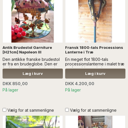
Antik Brudestol Garniture
Fransk 1800-tals Processions
[H21cm] Napoleon III
Lanterne i Træ
Den antikke franske brudestol
En meget flot 1800-tals
er fra en brudeglobe. Den er
processionslanterne i malet træ
fra Napoleon lll-perioden, der
og forgyldt metal - læs mere
er fra omkring 1852-1870...Læs
Lanternen skal leveres eller
Læg i kurv
Læg i kurv
mere SÆLGES UDEN ANDEN
afhentes. Kontakt
DEKORATION
info@froekenanker.dk
DKK 850,00
DKK 4.200,00
På lager
På lager
Vælg for at sammenligne
Vælg for at sammenligne