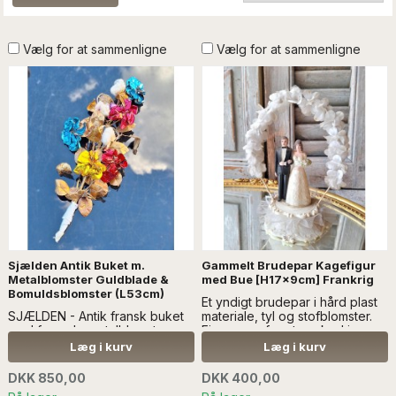
Vælg for at sammenligne
Vælg for at sammenligne
Sjælden Antik Buket m.
Gammelt Brudepar Kagefigur
Metalblomster Guldblade &
med Bue [H17x9cm] Frankrig
Bomuldsblomster (L53cm)
Et yndigt brudepar i hård plast
SJÆLDEN - Antik fransk buket
materiale, tyl og stofblomster.
med farvede metalblomster,
Figuren er fra et marked i
guldblade og bomuldsblomster
Frankrig...læs mere SÆLGES
Læg i kurv
Læg i kurv
- læs beskrivelsen SÆLGES
UDEN ANDEN DEKORATION
UDEN ANDEN DEKORATION
DKK 850,00
DKK 400,00