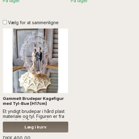
På lager
På lager
Vælg for at sammenligne
Gammelt Brudepar Kagefigur
med Tyl-Bue [H17cm]
Et yndigt brudepar i hård plast
materiale og tyl. Figuren er fra
et marked i Frankrig...læs mere
SÆLGES UDEN ANDEN
Læg i kurv
DEKORATION
DKK 400,00