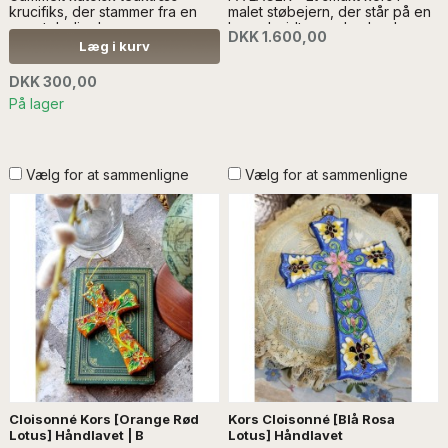
krucifiks, der stammer fra en
malet støbejern, der står på en
præstebolig...Læs mere
base. I midten en bedende
DKK 1.600,00
SÆLGES UDEN ANDEN
madonna...Læs mere VAREN
Læg i kurv
DEKORATION
SENDES IKKE. DET SKAL
AFHENTES ELLER LEVERES.
DKK 300,00
VENLIGST KONTAKT FOR
På lager
FRAGT, info@froekenanker.dk
Vælg for at sammenligne
Vælg for at sammenligne
Cloisonné Kors [Orange Rød
Kors Cloisonné [Blå Rosa
Lotus] Håndlavet | B
Lotus] Håndlavet