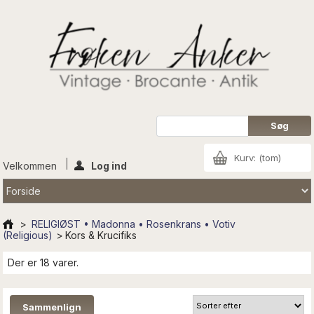
Kurv:
(tom)
Velkommen
Log ind
>
RELIGIØST • Madonna • Rosenkrans • Votiv
(Religious)
>
Kors & Krucifiks
Der er 18 varer.