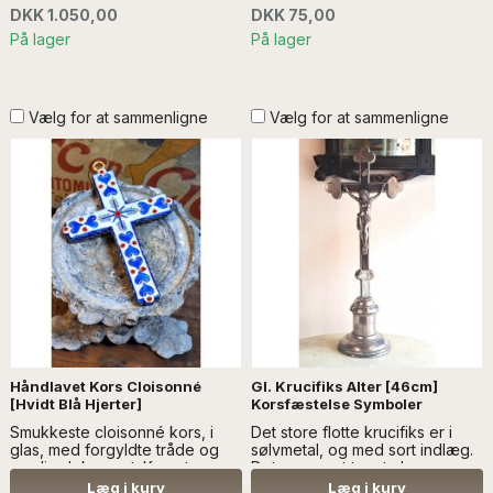
DKK 1.050,00
DKK 75,00
På lager
På lager
Vælg for at sammenligne
Vælg for at sammenligne
Håndlavet Kors Cloisonné
Gl. Krucifiks Alter [46cm]
[Hvidt Blå Hjerter]
Korsfæstelse Symboler
Smukkeste cloisonné kors, i
Det store flotte krucifiks er i
glas, med forgyldte tråde og
sølvmetal, og med sort indlæg.
emalje dekoreret. Korset er
Det er meget tungt....Læs mere
dobbelt-siddet...Læs mere
SÆLGES UDEN ANDEN
Læg i kurv
Læg i kurv