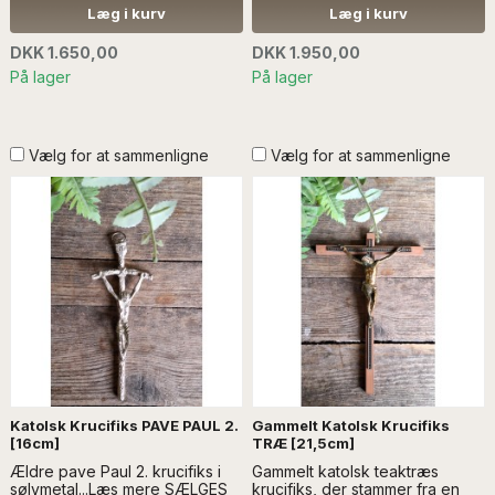
ANDEN DEKORATION
med billeder af bl.a. Maria og
Læg i kurv
Læg i kurv
Jesus....Læs mere SÆLGES
UDEN ANDEN DEKORATION
DKK 1.650,00
DKK 1.950,00
KAN IKKE SENDES MED ANDRE
På lager
På lager
VARER Kontakt:
info@froekenanker.dk
Vælg for at sammenligne
Vælg for at sammenligne
Katolsk Krucifiks PAVE PAUL 2.
Gammelt Katolsk Krucifiks
[16cm]
TRÆ [21,5cm]
Ældre pave Paul 2. krucifiks i
Gammelt katolsk teaktræs
sølvmetal...Læs mere SÆLGES
krucifiks, der stammer fra en