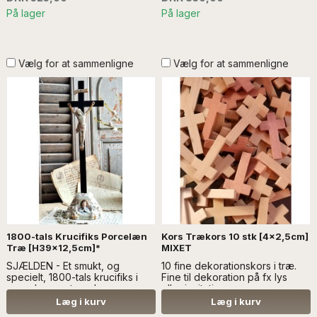
På lager
På lager
Vælg for at sammenligne
Vælg for at sammenligne
1800-tals Krucifiks Porcelæn
Kors Trækors 10 stk [4x2,5cm]
Træ [H39x12,5cm]*
MIXET
SJÆLDEN - Et smukt, og
10 fine dekorationskors i træ.
specielt, 1800-tals krucifiks i
Fine til dekoration på fx lys
porcelæn og træ....Læs mere
eller invitationer.
SÆLGES UDEN ANDEN
Læg i kurv
Læg i kurv
DEKORATION