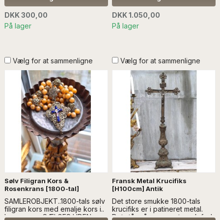
SÆLGES UDEN ANDEN
DEKORATION
DEKORATION
DKK 300,00
DKK 1.050,00
På lager
På lager
Vælg for at sammenligne
Vælg for at sammenligne
Sølv Filigran Kors &
Fransk Metal Krucifiks
Rosenkrans [1800-tal]
[H100cm] Antik
SAMLEROBJEKT..1800-tals sølv
Det store smukke 1800-tals
filigran kors med emalje kors i..
krucifiks er i patineret metal.
Læs mere... SÆLGES UDEN
Det står på en meget smuk fod