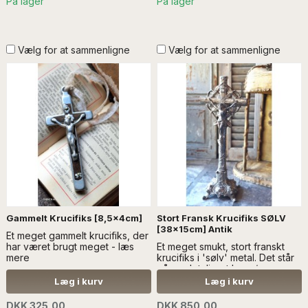
På lager
På lager
Vælg for at sammenligne
Vælg for at sammenligne
Gammelt Krucifiks [8,5x4cm]
Stort Fransk Krucifiks SØLV
[38x15cm] Antik
Et meget gammelt krucifiks, der
har været brugt meget - læs
Et meget smukt, stort franskt
mere
krucifiks i 'sølv' metal. Det står
på en detaljeret base/en
fod...Læs mere SÆLGES UDEN
Læg i kurv
Læg i kurv
ANDEN DEKORATION
DKK 325,00
DKK 850,00