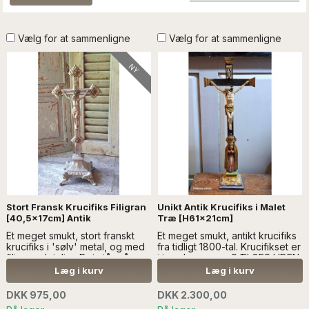
Vælg for at sammenligne
Vælg for at sammenligne
NY
Stort Fransk Krucifiks Filigran
Unikt Antik Krucifiks i Malet
[40,5x17cm] Antik
Træ [H61x21cm]
Et meget smukt, stort franskt
Et meget smukt, antikt krucifiks
krucifiks i 'sølv' metal, og med
fra tidligt 1800-tal. Krucifikset er
filigran-detaljer. Det står på en
i træ...Læs mere SÆLGES UDEN
detaljeret base/en fod...Læs
ANDEN
Læg i kurv
Læg i kurv
mere SÆLGES UDEN ANDEN
DEKORATION. BØR IKKE SENDES
DEKORATION
MED ANDRE VARER PGA.
DKK 975,00
DKK 2.300,00
SKRØBELIGHEDEN