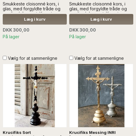
Smukkeste cloisonné kors, i
Smukkeste cloisonné kors, i
glas, med forgyldte tråde og
glas, med forgyldte tråde og
emalje dekoreret. Korset er
emalje dekoreret. Korset er
dobbelt-siddet...Læs mere
dobbelt-siddet...Læs mere
Læg i kurv
Læg i kurv
SÆLGES UDEN ANDEN REGI
SÆLGES UDEN ANDEN REGI
DKK 300,00
DKK 300,00
På lager
På lager
Vælg for at sammenligne
Vælg for at sammenligne
Krucifiks Sort
Krucifiks Messing INRI