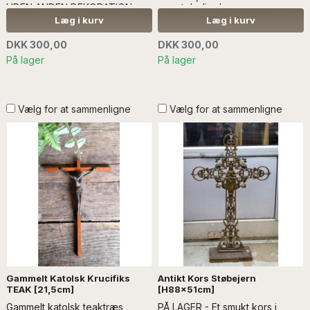
UDEN ANDEN DEKORATION
præstebolig...Læs mere
Billedet hænger i SANKT
SÆLGES UDEN ANDEN
Læg i kurv
Læg i kurv
NIKOLAJ KIRKE i Esbjerg
DEKORATION
DKK 300,00
DKK 300,00
På lager
På lager
Vælg for at sammenligne
Vælg for at sammenligne
Gammelt Katolsk Krucifiks
Antikt Kors Støbejern
TEAK [21,5cm]
[H88x51cm]
Gammelt katolsk teaktræs
PÅ LAGER - Et smukt kors i