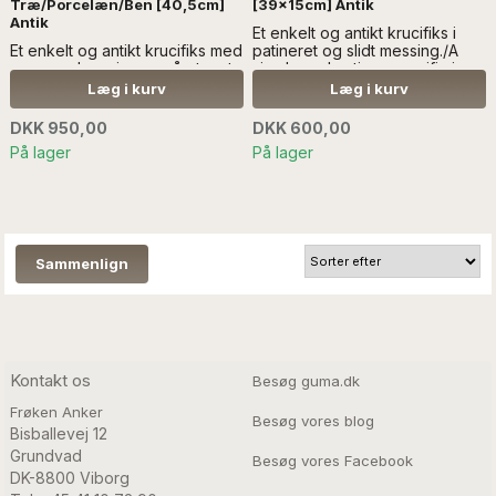
Træ/Porcelæn/Ben [40,5cm]
[39x15cm] Antik
Antik
Et enkelt og antikt krucifiks i
Et enkelt og antikt krucifiks med
patineret og slidt messing./A
en porcelæns jesus, på et sort
simple and antique crucifix in
træ kors, med ben ender..Læs
patinated and worn brass
Læg i kurv
Læg i kurv
mere SÆLGES UDEN ANDEN
DEKORATION
DKK 950,00
DKK 600,00
På lager
På lager
Kontakt os
Besøg guma.dk
Frøken Anker
Besøg vores blog
Bisballevej 12

Grundvad

Besøg vores Facebook
DK-8800 Viborg