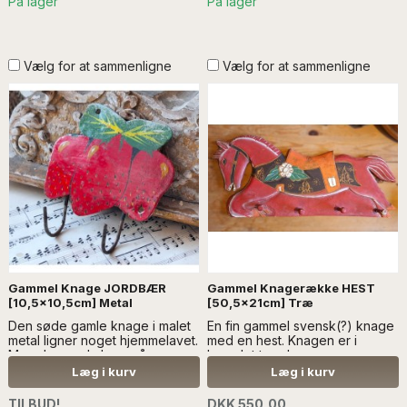
På lager
På lager
Vælg for at sammenligne
Vælg for at sammenligne
Gammel Knage JORDBÆR
Gammel Knagerække HEST
[10,5x10,5cm] Metal
[50,5x21cm] Træ
Den søde gamle knage i malet
En fin gammel svensk(?) knage
metal ligner noget hjemmelavet.
med en hest. Knagen er i
Men den er da bare så
bemalet træ...Læs mere
charmerende....Læs mere
Læg i kurv
Læg i kurv
TILBUD!
DKK 550,00