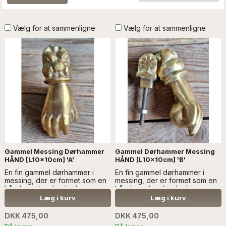
Vælg for at sammenligne
Vælg for at sammenligne
Gammel Messing Dørhammer
Gammel Dørhammer Messing
HÅND [L10x10cm] 'A'
HÅND [L10x10cm] 'B'
En fin gammel dørhammer i
En fin gammel dørhammer i
messing, der er formet som en
messing, der er formet som en
hånd, med en kugle...Læs mere
hånd, med en kugle...Læs mere
SÆLGES UDEN ANDEN
SÆLGES UDEN ANDEN
Læg i kurv
Læg i kurv
DEKORATION
DEKORATION
DKK 475,00
DKK 475,00