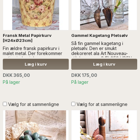
Fransk Metal Papirkurv
Gammel Kagetang Pletsølv
[H24xØ23cm]
Så fin gammel kagetang i
Fin ældre fransk papirkurv i
pletsølv. Den er smukt
malet metal. Der forekommer
dekoreret ala Art Nouveau-
patina inden i...Læs mere
stil...Læs mere SÆLGES UDEN
SÆLGES UDEN ANDEN
ANDEN DEKORATION
Læg i kurv
Læg i kurv
DEKORATION
DKK 365,00
DKK 175,00
På lager
På lager
Vælg for at sammenligne
Vælg for at sammenligne