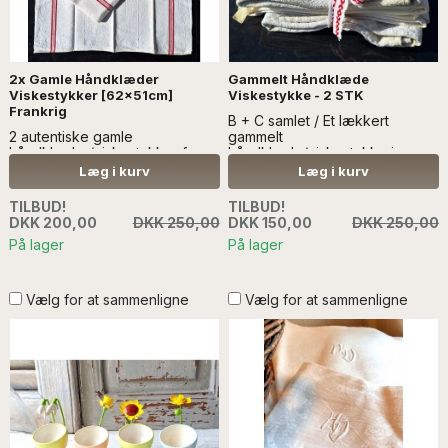
2x Gamle Håndklæder
Gammelt Håndklæde
Viskestykker [62x51cm]
Viskestykke - 2 STK
Frankrig
B + C samlet / Et lækkert
2 autentiske gamle
gammelt
håndklæder/viskestykker fra
håndklæde/viskestykke i
Frankrig i hør. - læs mere
hørstof. Der er 1 tilbage, af hver.
Læg i kurv
Læg i kurv
- læs mere 'A' er SOLGT
TILBUD!
TILBUD!
DKK 200,00
DKK 250,00
DKK 150,00
DKK 250,00
På lager
På lager
Vælg for at sammenligne
Vælg for at sammenligne