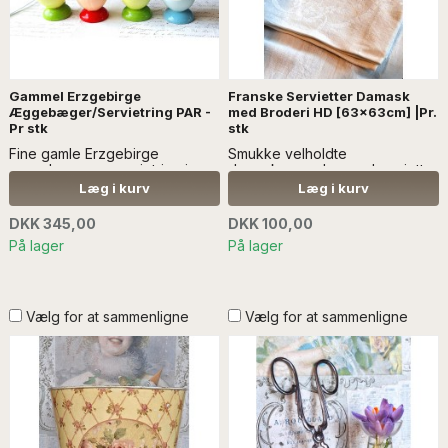
Gammel Erzgebirge
Franske Servietter Damask
Æggebæger/Servietring PAR -
med Broderi HD [63x63cm] |Pr.
Pr stk
stk
Fine gamle Erzgebirge
Smukke velholdte
æggebæger + servietring i
damaskvævede mundservietter
malet træ. Prisen er for et par,
fra Frankrig. Fint broderet
Læg i kurv
Læg i kurv
med ens blomster...Læs mere
monogram, HD.
NR. 1 SOLGT SÆLGES UDEN
DKK 345,00
DKK 100,00
ANDEN DEKORATION
På lager
På lager
Vælg for at sammenligne
Vælg for at sammenligne