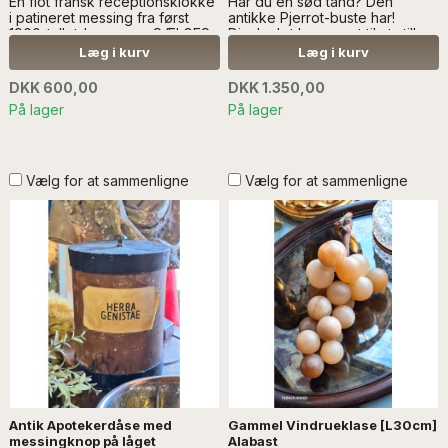
En flot fransk receptionsklokke
Har du en sød tand? Den
i patineret messing fra først
antikke Pjerrot-buste har!
1900-tallet..Læs mere SÆLGES
Display'et har været til at stille
UDEN ANDEN DEKORATION
slikkepinde i...Læs mere..
Læg i kurv
Læg i kurv
SÆLGES UDEN ANDEN
DEKORATION
DKK 600,00
DKK 1.350,00
På lager
På lager
Vælg for at sammenligne
Vælg for at sammenligne
Antik Apotekerdåse med
Gammel Vindrueklase [L30cm]
messingknop på låget
Alabast