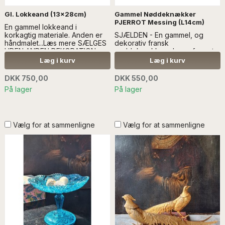
Gl. Lokkeand (13x28cm)
Gammel Nøddeknækker
PJERROT Messing (L14cm)
En gammel lokkeand i
korkagtig materiale. Anden er
SJÆLDEN - En gammel, og
håndmalet...Læs mere SÆLGES
dekorativ fransk
UDEN ANDEN DEKORATION
nøddeknækker, der er formet
som Pjerrot...Læs mere SÆLGES
Læg i kurv
Læg i kurv
UDEN ANDEN REGI
DKK 750,00
DKK 550,00
På lager
På lager
Vælg for at sammenligne
Vælg for at sammenligne