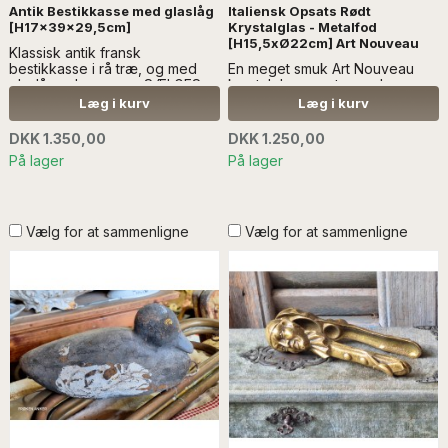
Antik Bestikkasse med glaslåg
Italiensk Opsats Rødt
[H17x39x29,5cm]
Krystalglas - Metalfod
[H15,5xØ22cm] Art Nouveau
Klassisk antik fransk
bestikkasse i rå træ, og med
En meget smuk Art Nouveau
glaslåger..Læs mere SÆLGES
krystalglas opsats, med en
UDEN ANEN DEKORATION
metalfod, der er dekoreret
Læg i kurv
Læg i kurv
med roser...Læs mere SÆLGES
UDEN ANDEN DEKORATION
DKK 1.350,00
DKK 1.250,00
På lager
På lager
Vælg for at sammenligne
Vælg for at sammenligne