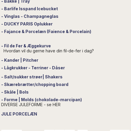
- Bakke | Tray
- Barlife Isspand Icebucket
- Vinglas - Champagneglas
- DUCKY PARIS Oplukker
- Fajance & Porcelæn (Faience & Porcelain)
- Fil de Fer & Æggekurve
Hvordan vil du gerne have din fil-de-fer i dag?
- Kander | Pitcher
- Lågkrukker - Terriner - Dåser
- Salt/sukker strøer| Shakers
- Skærebrætter/chopping board
- Skåle | Bols
- Forme | Molds (chokolade-marcipan)
DIVERSE JULEFORME - se HER
JULE PORCELÆN