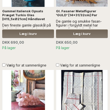
Gammel Italiensk Opsats
Gl. Fasaner Metalfigurer
Præget Turkis Glas
'GULD' [14x31/32cm] Par
[H15,5xØ21cm] Håndlavet
De gamle og smukke fasan-
Den fineste gamle glasskål på
figurer i forgyldt metal har
fod, i turkis præget glas...Læs
mange fine detaljer. Prisen er
mere SÆLGES UDEN ANDEN
for et par....Læs mere.. SÆLGES
Læg i kurv
Læg i kurv
DEKORATION
UDEN ANDEN DEKORATION
DKK 690,00
DKK 650,00
På lager
På lager
Vælg for at sammenligne
Vælg for at sammenligne