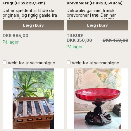
Frugt (H16xØ28,5cm)
Brevholder [H18x23,5x8cm]
Det er sjældent at finde de
Dekorativ gammel fransk
originale, og rigtig gamle fra
brevordner i træ. Den har
franske fil de fer kurve...Læs
charme og patina. VAREN
mere SÆLGES UDEN
SÆLGES UDEN DEKORATION
Læg i kurv
Læg i kurv
DEKORATION
DKK 685,00
TILBUD!
DKK 350,00
DKK 450,00
På lager
På lager
Vælg for at sammenligne
Vælg for at sammenligne