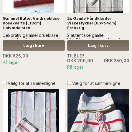
Gammel Buttet Vindrueklase
2x Gamle Håndklæder
Rosakvarts [L13cm]
Viskestykker [66x54cm]
Halvædelsten
Frankrig
Dekorativ gammel drueklase i
2 autentiske gamle
rosa halvædelsten, rosakvarts.
håndklæder/viskestykker fra
Meget dekorativ. Og en
Frankrig i hør. - læs mere
Læg i kurv
Læg i kurv
genstand, man har lyst til at røre
ved...Læs mere info SÆLGES
DKK 625,00
TILBUD!
UDEN DEKORATION
DKK 200,00
DKK 250,00
På lager
På lager
Vælg for at sammenligne
Vælg for at sammenligne