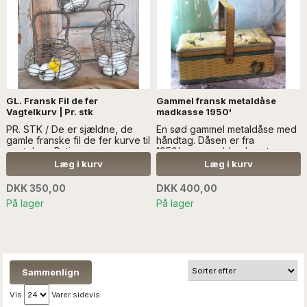
GL. Fransk Fil de fer
Gammel fransk metaldåse
Vagtelkurv | Pr. stk
madkasse 1950'
PR. STK / De er sjældne, de
En sød gammel metaldåse med
gamle franske fil de fer kurve til
håndtag. Dåsen er fra
vagtelæg. Patina
1950'erne, og blev brugt som
forekommer...Læs mål mm i
madkasse...Læs mere SÆLGES
Læg i kurv
Læg i kurv
'mere info' SÆLGES UDEN
UDEN DECOR
DEKORATION
DKK 350,00
DKK 400,00
På lager
På lager
Vis
Varer sidevis