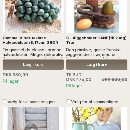
Gammel Vindrueklase
Gl. Æggeholder HANE [til 2 æg]
Halvædelsten [L17cm] GRØN
Træ
Fin gammel drueklase i grønne
Den primitive, gamle franske
halvædelsten. Meget dekorativ.
æggeholder i træ, med en
Og en genstand, man har lyst til
hane i toppen, er så hyggelig.
at røre ved...Læs mere SÆLGES
Der er plads til 2 æg.. Læs mere
Læg i kurv
Læg i kurv
UDEN ANDEN DEKORATION
SÆLGES UDEN ANDEN
DEKORATION
DKK 650,00
TILBUD!
DKK 475,00
DKK 600,00
På lager
På lager
Vælg for at sammenligne
Vælg for at sammenligne