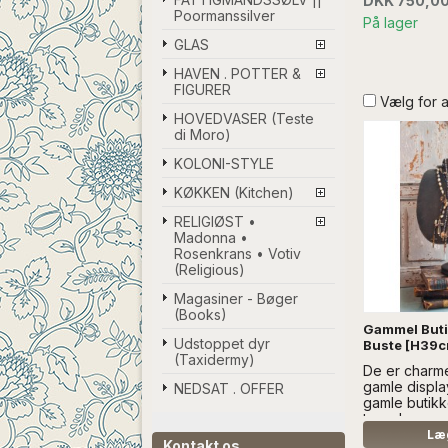
DKK 750,0
Poormanssilver
På lager
GLAS
HAVEN . POTTER &
FIGURER
Vælg for 
HOVEDVASER (Teste
di Moro)
KOLONI-STYLE
KØKKEN (Kitchen)
RELIGIØST •
Madonna •
Rosenkrans • Votiv
(Religious)
Magasiner - Bøger
(Books)
Gammel Buti
Udstoppet dyr
Buste [H39c
(Taxidermy)
De er charm
gamle displa
NEDSAT . OFFER
gamle butikk
træ - læs m
UDEN DEKO
Læg
Kontakt os