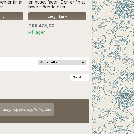
en er fin at
en buttet facon. Den er fin at
er
have stående eller
s mere
hængende.....Læs mere
EKORATION
SÆLGES UDEN DEKORATION
urv
Læg i kurv
DKK 475,00
På lager
Næste »