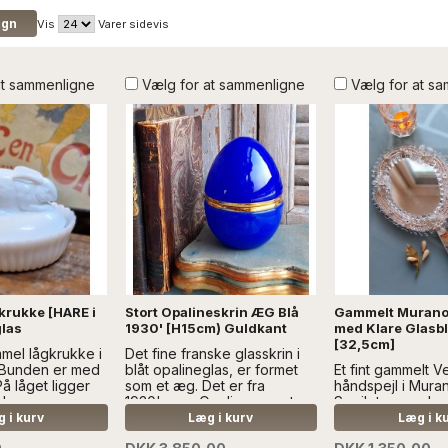
Vis
Varer sidevis
at sammenligne
Vælg for at sammenligne
Vælg for at s
rukke [HARE i
Stort Opalineskrin ÆG Blå
Gammelt Murano
las
1930' [H15cm) Guldkant
med Klare Glasb
[32,5cm]
mmel lågkrukke i
Det fine franske glasskrin i
 Bunden er med
blåt opalineglas, er formet
Et fint gammelt V
På låget ligger
som et æg. Det er fra
håndspejl i Mura
..Læs mere
1930'erne. Opalineægget
Spejlet er med 
EN ANDEN
har en glat guld-kant...Læs
bagsiden. ..Læs 
 i kurv
Læg i kurv
Læg i k
N
mere SÆLGES UDEN ANDEN
SÆLGES UDEN 