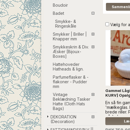
Boudoir
Badet
Smykke- &
Vælg for 
Ringeskåle
Smykker | Briller |
Knapper mm
Smykkeskrin & Div.
Æsker [Bijoux-
Boxes]
Hattehoveder
Hatheads & lign.
Parfumeflasker & -
flakoner - Pudder
mm
Gammel Lågk
Vintage
KURV] Opalg
Beklædning Tasker
En så fin ga
Hatte (Cloth Hats
'mælkeglas.
Bags)
brede riller. 
påskeharen.
DEKORATION
SÆLGES UD
(Decoration)
Læg
DEKORATIO
FATTIGMANDSSØLV ||