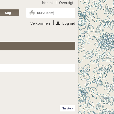
Kontakt
Oversigt
Kurv:
(tom)
Velkommen
Log ind
Næste »