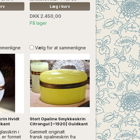
tblå farve.
DEKORATION **GLAS
r en
sendes ikke med andre
urv
Læg i kurv
..Læs mere
varer.
DKK 2.450,00
ANDEN
På lager
ammenligne
Vælg for at sammenligne
rin Hvidt
Stort Opaline Smykkeskrin
dkant
Citrongul [~1920] Guldkant
lasskrin i
Gammelt originalt
, er formet
fransk opalineskrin fra