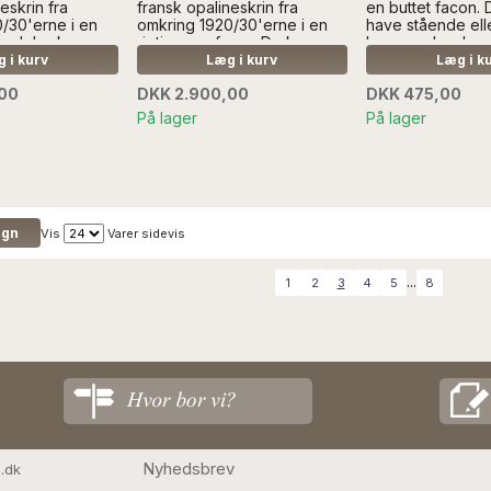
eskrin fra
fransk opalineskrin fra
en buttet facon. D
/30'erne i en
omkring 1920/30'erne i en
have stående ell
Opalglas kan
rigtig pæn farve. De kan
hængende.....Læ
igt at
være vanskelige at
SÆLGES UDEN D
 i kurv
Læg i kurv
Læg i k
 da det kan
fotografe, da de kan ændre
,00
DKK 2.900,00
DKK 475,00
 om de er i
farve, om de er i dagslys,
 i kunstigt
eller i kunstigt lys...Læs mere
På lager
På lager
ere SÆLGES
SÆLGES UDEN ANDEN
N DEKORATION
DEKORATION
Vis
Varer sidevis
...
1
2
3
4
5
8
Nyhedsbrev
.dk