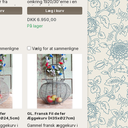
 fra
omkring 1920/30'erne i en
ineægget
rigtig skøn farve....Læs mere
kant...Læs
SÆLGES UDEN ANDEN
urv
Læg i kurv
DEN ANDEN
DEKORATION
DKK 6.950,00
På lager
ammenligne
Vælg for at sammenligne
 fer
GL. Fransk Fil de fer
xØ24,5cm)
Æggekurv (H35xØ27cm)
ggekurv i
Gammel fransk æggekurv i