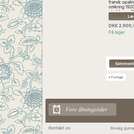
fransk opalin
omkring 1920
glad farve. 
være vanskel
Læg
fotografere,
DKK 2.900
ændre farve,
dagslys, eller
På lager
lys...Læs m
UDEN ANDE
« Forrige
Kontakt os
Besøg guma