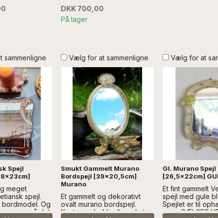
DEKORATION SK
00
DKK 700,00
LEVERES, ELLER
AFHENTES. Konta
På lager
at sammenligne
Vælg for at sammenligne
Vælg for at s
sk Spejl
Smukt Gammelt Murano
Gl. Murano Spejl
[28x23cm]
Bordspejl [39x20,5cm]
[26,5x22cm] GU
Murano
 og meget
Et fint gammelt V
tiansk spejl.
Et gammelt og dekorativt
spejl med gule bl
n bordmodel. Og
ovalt murano bordspejl.
Spejlet er til op
 sammen, så det
Kanten er beklædt med et
mere SÆLGES U