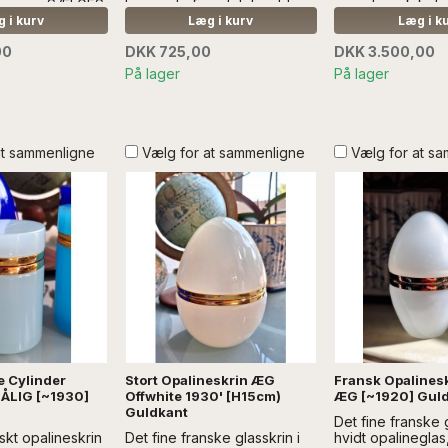
Læs mere SÆLGES
har nogle fine detaljer, bl.a.
meget smuk kobol
N DEKORATION
spejlet i låget....Læs mere
Opalineskrinet ha
 i kurv
Læg i kurv
Læg i k
SÆLGES UDEN DEKORATION
præget sølvkant.
00
DKK 725,00
DKK 3.500,00
SÆLGES UDEN 
DEKORATION
På lager
På lager
at sammenligne
Vælg for at sammenligne
Vælg for at s
e Cylinder
Stort Opalineskrin ÆG
Fransk Opalinesk
LÅLIG [~1930]
Offwhite 1930' [H15cm)
ÆG [~1920] Gul
Guldkant
Det fine franske g
nskt opalineskrin
Det fine franske glasskrin i
hvidt opalineglas