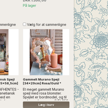
DKK 1.350,00
DEKORATION
På lager
ammenligne
Vælg for at sammenligne
nsk Spejl
Gammelt Murano Spejl
,5x58,5cm]
[34x29cm] Rosa/Guld *
 AFHENTES -
Et meget gammelt Murano
enetiansk
spejl med rosa blomster.
 med en
Spejlet er bordmodel, og til
....Læs
ophæng..Læs mere SÆLGES
DEN ANDEN
UDEN ANDEN DEKORATION
Læg i kurv