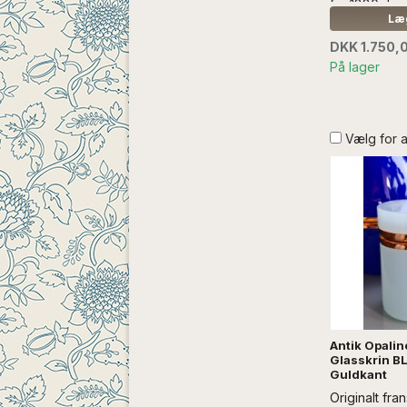
fra 1880...
UDEN ANDE
Læg
DKK 1.750,
På lager
Vælg for 
Antik Opalin
Glasskrin B
Guldkant
Originalt fra