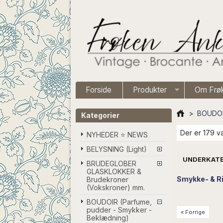
Forside
Produkter
Om Frø
>
BOUDOIR
Kategorier
Der er 179 va
NYHEDER ⭐ NEWS
BELYSNING (Light)
UNDERKATE
BRUDEGLOBER
GLASKLOKKER &
Smykke- & R
Brudekroner
(Vokskroner) mm.
BOUDOIR (Parfume,
pudder - Smykker -
« Forrige
Beklædning)