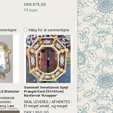
AL
DKK 975,00
kt: info@froekenanker.dk
På lager
ammenligne
Vælg for at sammenligne
Gammelt Venetiansk Spejl
LE Blomster
Præget Kant [51x61cm]
Ravfarvet 'Knapper'
enetiansk
omster.
SKAL LEVERES / AFHENTES -
hæng..Læs
Et meget smukt, og meget
DEN ANDEN
gammelt venetiansk spejl.
DKK 1.950,00