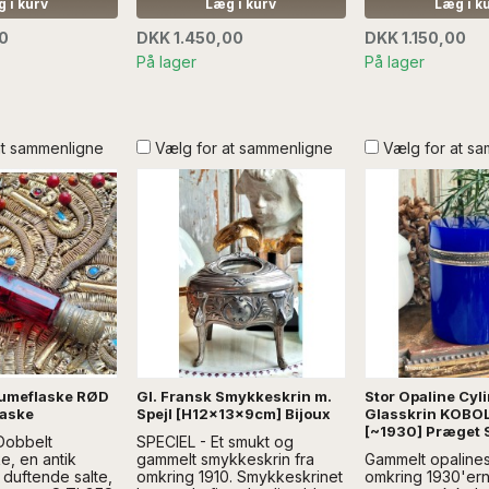
l rejsebrug.
sartgrønt velourbånd....Læs
DEKORATION
 i kurv
Læg i kurv
Læg i k
SPEJLET SÆLGES
mere SÆLGES UDEN
00
DKK 1.450,00
DKK 1.150,00
RATION
DEKORATION
På lager
På lager
at sammenligne
Vælg for at sammenligne
Vælg for at s
fumeflaske RØD
Gl. Fransk Smykkeskrin m.
Stor Opaline Cyl
laske
Spejl [H12x13x9cm] Bijoux
Glasskrin KOBO
[~1930] Præget 
Dobbelt
SPECIEL - Et smukt og
e, en antik
gammelt smykkeskrin fra
Gammelt opalines
il duftende salte,
omkring 1910. Smykkeskrinet
omkring 1930'ern