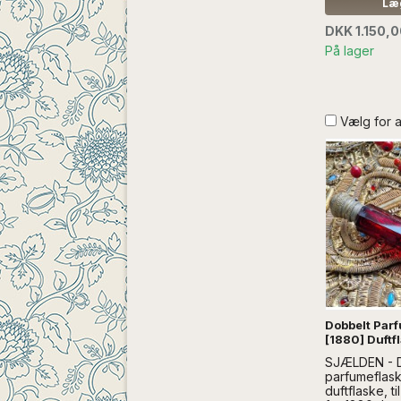
kan bruges ti
Læg
..læs mere 
DKK 1.150,
UDEN DEKO
På lager
Vælg for 
Dobbelt Par
[1880] Duftf
SJÆLDEN - 
parfumeflask
duftflaske, t