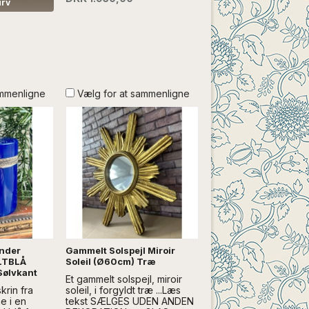
Spejlet er med en præget
urv
kant....Læs mere SÆLGES
UDEN ANDEN DEKORATION
SKAL LEVERES, ELLER
AFHENTES. Kontakt: info@froekenanker.dk
ammenligne
Vælg for at sammenligne
inder
Gammelt Solspejl Miroir
LTBLÅ
Soleil (Ø60cm) Træ
Sølvkant
Et gammelt solspejl, miroir
krin fra
soleil, i forgyldt træ ...Læs
e i en
tekst SÆLGES UDEN ANDEN