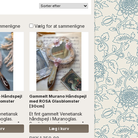
ammenligne
Vælg for at sammenligne
 Håndspejl
Gammelt Murano Håndspejl
lomster
med ROSA Glasblomster
[30cm]
enetiansk
Et fint gammelt Venetiansk
noglas.
håndspejl i Muranoglas.
ophæng på
Spejlet er med ophæng på
mere
bagsiden. ..Læs mere
urv
Læg i kurv
ANDEN
SÆLGES UDEN ANDEN