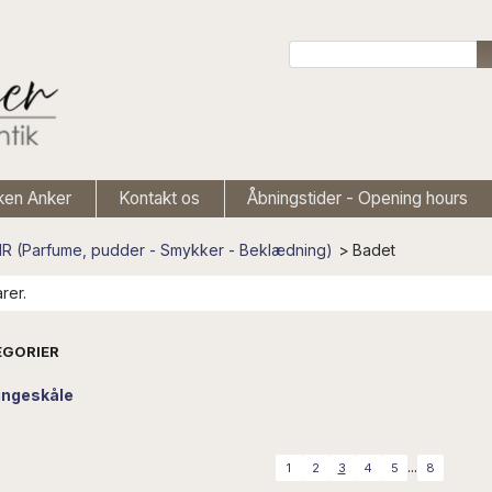
ken Anker
Kontakt os
Åbningstider - Opening hours
 (Parfume, pudder - Smykker - Beklædning)
>
Badet
rer.
GORIER
ingeskåle
...
1
2
3
4
5
8