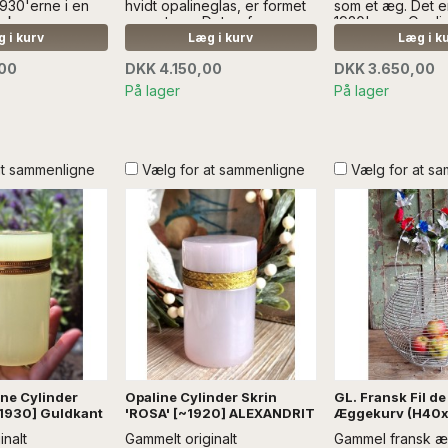
1930'erne i en
hvidt opalineglas, er formet
som et æg. Det er
De kan være
som et æg. Det er fra
1920'erne. Opal
t fotografer, da
1930'erne. Opalineægget
har en glat guld-
 i kurv
Læg i kurv
Læg i k
e farve, om de
har en glat guld-kant...Læs
mere SÆLGES U
,00
DKK 4.150,00
DKK 3.650,00
eller i kunstigt
mere SÆLGES UDEN ANDEN
DEKORATION
ere SÆLGES
DEKORATION
På lager
På lager
N DEKORATION
at sammenligne
Vælg for at sammenligne
Vælg for at s
ine Cylinder
Opaline Cylinder Skrin
GL. Fransk Fil de
~1930] Guldkant
'ROSA' [~1920] ALEXANDRIT
Æggekurv (H40
inalt
Gammelt originalt
Gammel fransk æ