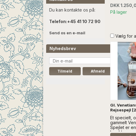
DKK 1.250,
Du kan kontakte os på:
På lager
Telefon:
+45 41 10 72 90
Send os en e-mail
Vælg for 
Nyhedsbrev
Gl. Venetian
Rejsespejl 
Et specielt,
gammelt Vene
Spejlet er e
kan klappes