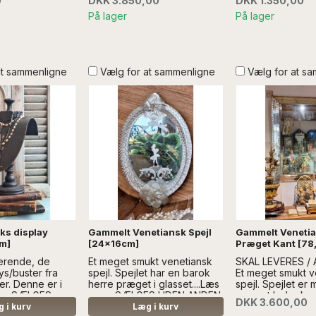
0
DKK 3.850,00
DKK 1.350,00
DEKORATION
DEKORATION
På lager
På lager
at sammenligne
Vælg for at sammenligne
Vælg for at s
ks display
Gammelt Venetiansk Spejl
Gammelt Venetia
m]
[24x16cm]
Præget Kant [78
erende, de
Et meget smukt venetiansk
SKAL LEVERES /
ys/buster fra
spejl. Spejlet har en barok
Et meget smukt v
er. Denne er i
herre præget i glasset....Læs
spejl. Spejlet er
ere SÆLGES
mere SÆLGES UDEN ANDEN
præget bølgekant
DKK 3.600,00
RATION
DEKORATION
mere SÆLGES U
 i kurv
Læg i kurv