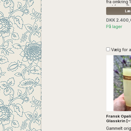
fra omkring 
sart farve. 
vanskelige a
Læg
de kan ændr
DKK 2.400
er i dagslys, 
lys...Læs m
På lager
UDEN ANDE
Vælg for 
Fransk Opal
Glasskrin [
Gammelt orig