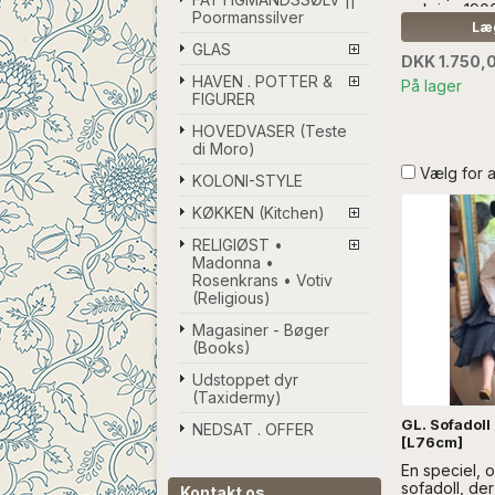
omkring 1900,
Poormanssilver
sat på træ..
Læg
SÆLGES UD
GLAS
DKK 1.750,
DEKORATIO
HAVEN . POTTER &
På lager
FIGURER
HOVEDVASER (Teste
di Moro)
Vælg for 
KOLONI-STYLE
KØKKEN (Kitchen)
RELIGIØST •
Madonna •
Rosenkrans • Votiv
(Religious)
Magasiner - Bøger
(Books)
Udstoppet dyr
(Taxidermy)
GL. Sofadoll
NEDSAT . OFFER
[L76cm]
En speciel, 
sofadoll, der
Kontakt os