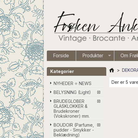
Forside
Produkter
Om Frø
>
DEKORA
Kategorier
Der er 5 vare
NYHEDER ⭐ NEWS
BELYSNING (Light)
BRUDEGLOBER
GLASKLOKKER &
Brudekroner
(Vokskroner) mm.
BOUDOIR (Parfume,
pudder - Smykker -
Beklædning)