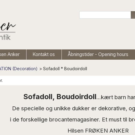
ken Anker
Kontakt os
Åbningstider - Opening hours
TION (Decoration)
>
Sofadoll * Boudoirdoll
r.
Sofadoll, Boudoirdoll
...kært barn h
De specielle og unikke dukker er dekorative, 
i de forskellige brocantemagasiner.
Et must til b
Hilsen FRØKEN ANKER