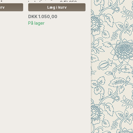
så
look...Læs mere SÆLGES
t
UDEN ANDEN DEKORATION
urv
Læg i kurv
- læs mere
DKK 1.050,00
På lager