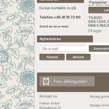
'Parisienne'
SÆLGES UD
Du kan kontakte os på:
HJERTE, OG
Læg
DEKORATIO
Telefon:
+45 41 10 72 90
TILBUD!
DKK 1.550,
DKK 1.750,
Send os en e-mail
På lager
Nyhedsbrev
Kontakt os
Besøg guma
Frøken Anker
Besøg vores
Bisballevej 12
