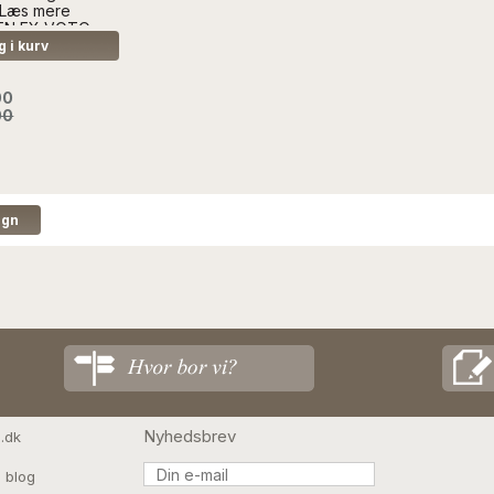
..Læs mere
EN EX VOTO
 ANDEN
 i kurv
N
00
00
Nyhedsbrev
.dk
 blog