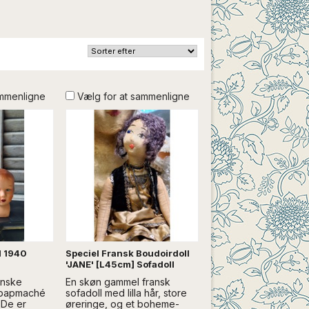
ammenligne
Vælg for at sammenligne
 1940
Speciel Fransk Boudoirdoll
'JANE' [L45cm] Sofadoll
anske
En skøn gammel fransk
 papmaché
sofadoll med lilla hår, store
 De er
øreringe, og et boheme-