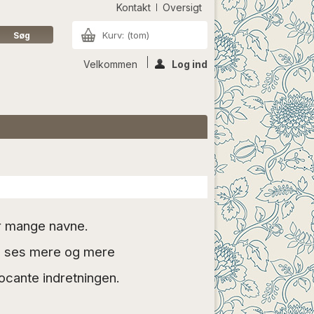
Kontakt
Oversigt
Kurv:
(tom)
Velkommen
Log ind
ar mange navne.
og ses mere og mere
rocante indretningen.