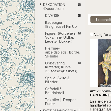
DEKORATION
(Decoration)
DIVERSE
Badepiger
[Baigneuse] Pin Up
Figurer (Porcelæn.
Vælg for 
Voks. Træ. Uldfår.
Legetøj. Dukker)
Hjemme-
arbejdsplads . Borde.
Skamler
Opbevaring:
Kufferter, Kurve
(Suitcases/Baskets)
Spejle, Skilte &
Billeder
Sofadoll *
Antik Spræl
Boudoirdoll
HARLQUIN [H
Tekstiler | Tæpper -
En sjælden 
Puder
håndlavet s
Harlequin. D
FATTIGMANDSSØLV ||