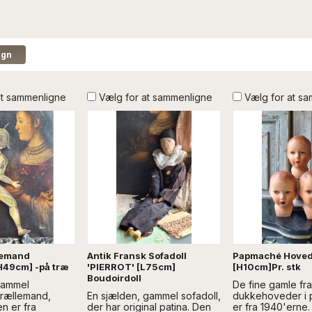
at sammenligne
Vælg for at sammenligne
Vælg for at s
lemand
Antik Fransk Sofadoll
Papmaché Hoved
49cm] -på træ
'PIERROT' [L75cm]
[H10cm]Pr. stk
Boudoirdoll
gammel
De fine gamle fr
prællemand,
En sjælden, gammel sofadoll,
dukkehoveder i
en er fra
der har original patina. Den
er fra 1940'erne.