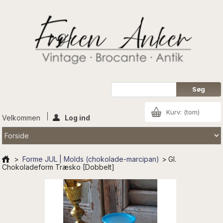
Kurv:
(tom)
Velkommen
Log ind
>
Forme JUL | Molds (chokolade-marcipan)
>
Gl.
Chokoladeform Træsko [Dobbelt]