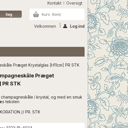
Kontakt
Oversigt
Kurv:
(tom)
Velkommen
Log ind
skåle Præget Krystalglas [H11cm] PR STK
ampagneskåle Præget
] PR STK
 champagneskåle i krystal, og med en smuk
Læs teksten
ORATION // PR. STK
3323-15-4024