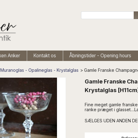
ken Anker
Kontakt os
Åbningstider - Opening hours
Muranoglas - Opalineglas - Krystalglas
>
Gamle Franske Champagne
Gamle Franske Ch
Krystalglas [H11cm
Fine meget gamle franske
ranke præget i glasset....
SÆLGES UDEN ANDEN DEK