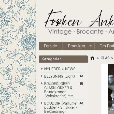
Forside
Produkter
Om Frø
>
GLAS
>
Kategorier
NYHEDER ⭐ NEWS
BELYSNING (Light)
BRUDEGLOBER
GLASKLOKKER &
Brudekroner
(Vokskroner) mm.
BOUDOIR (Parfume,
pudder - Smykker -
Beklædning)