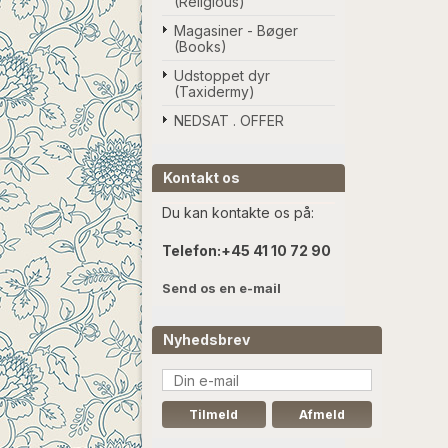
(Religious)
Magasiner - Bøger
(Books)
Udstoppet dyr
(Taxidermy)
NEDSAT . OFFER
Kontakt os
Du kan kontakte os på:
Telefon:
+45 41 10 72 90
Send os en e-mail
Nyhedsbrev