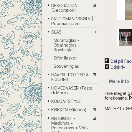
DEKORATION
(Decoration)
FATTIGMANDSSØLV ||
Poormanssilver
GLAS
Muranoglas -
Opalineglas -
Krystalglas
Sifonflasker
Del på Fa
Souvenirglas
Udskriv
HAVEN . POTTER &
FIGURER
Mere info
HOVEDVASER (Teste
di Moro)
Fine meget ga
forekomme.
P
KOLONI-STYLE
Mål: H-11 x Ø
KØKKEN (Kitchen)
RELIGIØST •
Madonna •
Rosenkrans • Votiv