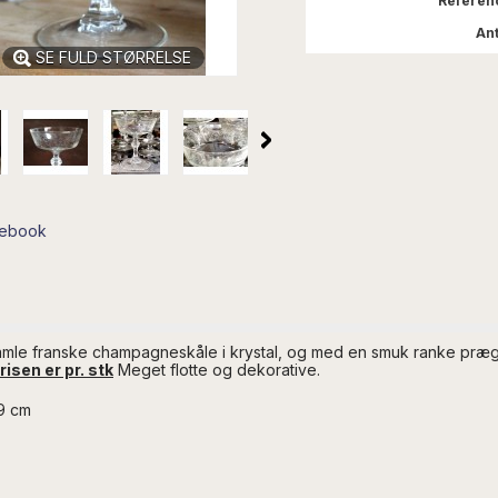
Referen
Ant
SE FULD STØRRELSE
cebook
mle franske champagneskåle i krystal, og med en smuk ranke præget 
risen er pr. stk
Meget flotte og dekorative.
-9 cm