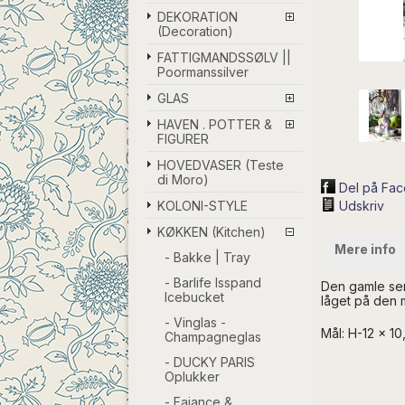
DEKORATION
(Decoration)
FATTIGMANDSSØLV ||
Poormanssilver
GLAS
HAVEN . POTTER &
FIGURER
HOVEDVASER (Teste
di Moro)
Del på Fa
KOLONI-STYLE
Udskriv
KØKKEN (Kitchen)
Mere info
- Bakke | Tray
- Barlife Isspand
Den gamle senn
Icebucket
låget på den m
- Vinglas -
Mål: H-12 x 10
Champagneglas
- DUCKY PARIS
Oplukker
- Fajance &