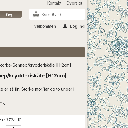
Kontakt
Oversigt
Kurv:
(tom)
Velkommen
Log ind
Storke-Sennep/krydderiskåle [H12cm]
nep/krydderiskåle [H12cm]
er så fin. Storke mor/far og to unger i
ION
3724-10
ce: