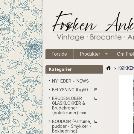
Forside
Produkter
Om Frø
>
KØKKEN
Kategorier
NYHEDER ⭐ NEWS
BELYSNING (Light)
BRUDEGLOBER
GLASKLOKKER &
Brudekroner
(Vokskroner) mm.
BOUDOIR (Parfume,
pudder - Smykker -
Beklædning)