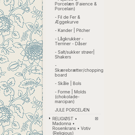
Porcelæn (Faience &
Porcelain)
- Fil de Fer &
Æggekurve
- Kander | Pitcher
- Lågkrukker -
Terriner - Dåser
- Salt/sukker strøer|
Shakers
-
Skærebrætter/chopping
board
- Skåle | Bols
- Forme | Molds
(chokolade-
marcipan)
JULE PORCELÆN
RELIGIØST •
Madonna •
Rosenkrans • Votiv
(Religious)