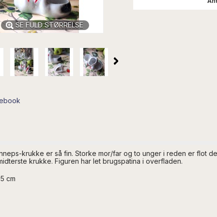
Ant
SE FULD STØRRELSE
cebook
eps-krukke er så fin. Storke mor/far og to unger i reden er flot deta
idterste krukke. Figuren har let brugspatina i overfladen.
,5 cm