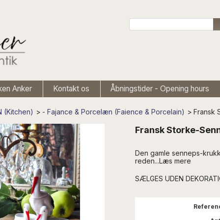
ken Anker
Kontakt os
Åbningstider - Opening hours
 (Kitchen)
>
- Fajance & Porcelæn (Faience & Porcelain)
>
Fransk 
Fransk Storke-Sen
Den gamle senneps-krukke 
reden...Læs mere
SÆLGES UDEN DEKORAT
Referen