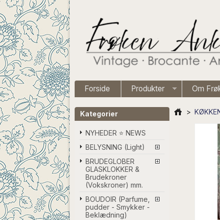
Forside
Produkter
Om Frø
>
KØKKEN
Kategorier
NYHEDER ⭐ NEWS
BELYSNING (Light)
BRUDEGLOBER
GLASKLOKKER &
Brudekroner
(Vokskroner) mm.
BOUDOIR (Parfume,
pudder - Smykker -
Beklædning)