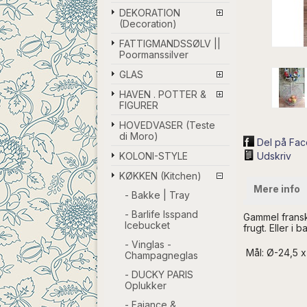
DEKORATION
(Decoration)
FATTIGMANDSSØLV ||
Poormanssilver
GLAS
HAVEN . POTTER &
FIGURER
HOVEDVASER (Teste
di Moro)
Del på Fa
KOLONI-STYLE
Udskriv
KØKKEN (Kitchen)
Mere info
- Bakke | Tray
- Barlife Isspand
Gammel fransk
Icebucket
frugt. Eller i
- Vinglas -
Mål: Ø-24,5 
Champagneglas
- DUCKY PARIS
Oplukker
- Fajance &