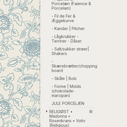
Porcelæn (Faience &
Porcelain)
- Fil de Fer &
Æggekurve
- Kander | Pitcher
- Lågkrukker -
Terriner - Dåser
- Salt/sukker strøer|
Shakers
-
Skærebrætter/chopping
board
- Skåle | Bols
- Forme | Molds
(chokolade-
marcipan)
JULE PORCELÆN
RELIGIØST •
Madonna •
Rosenkrans • Votiv
(Religious)