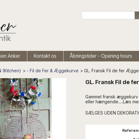
ken Anker
Kontakt os
Åbningstider - Opening hours
 (Kitchen)
>
- Fil de Fer & Æggekurve
>
GL. Fransk Fil de fer Æg
GL. Fransk Fil de 
Gammel fransk æggekurv i 
eller hængende...
..Læs me
SÆLGES UDEN DEKORAT
Referen