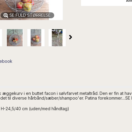
Ant
SE FULD STØRRELSE
cebook
 æggekurv i en buttet facon i sølvfarvet metaltråd. Den er fin at 
 badet til diverse hårbånd/sæber/shampoo'er. Patina forekommer....SE 
x H-24,5/40 cm (uden/med håndtag)