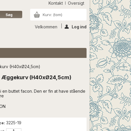
Kontakt
Oversigt
Kurv:
(tom)
Velkommen
Log ind
gekurv (H40xØ24,5cm)
fer Æggekurv (H40xØ24,5cm)
en buttet facon. Den er fin at have stående
re
ION
3225-19
ce: