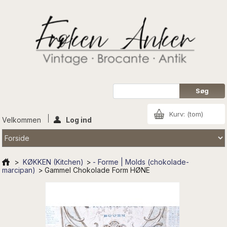
Kurv:
(tom)
Velkommen
Log ind
>
KØKKEN (Kitchen)
>
- Forme | Molds (chokolade-
marcipan)
>
Gammel Chokolade Form HØNE