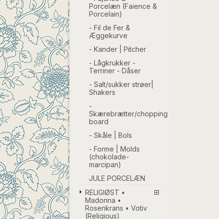
Porcelæn (Faience &
Porcelain)
- Fil de Fer &
Æggekurve
- Kander | Pitcher
- Lågkrukker -
Terriner - Dåser
- Salt/sukker strøer|
Shakers
-
Skærebrætter/chopping
board
- Skåle | Bols
- Forme | Molds
(chokolade-
marcipan)
JULE PORCELÆN
RELIGIØST •
Madonna •
Rosenkrans • Votiv
(Religious)