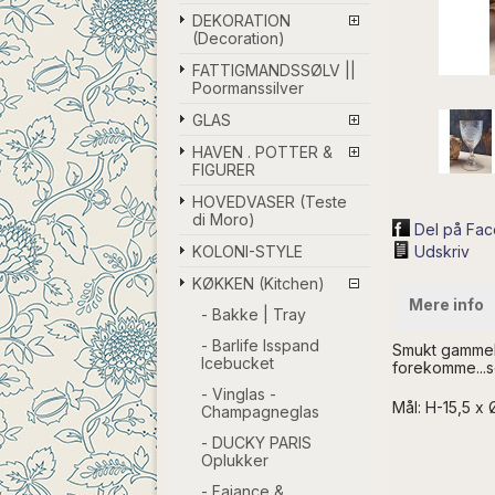
DEKORATION
(Decoration)
FATTIGMANDSSØLV ||
Poormanssilver
GLAS
HAVEN . POTTER &
FIGURER
HOVEDVASER (Teste
di Moro)
Del på Fa
KOLONI-STYLE
Udskriv
KØKKEN (Kitchen)
Mere info
- Bakke | Tray
- Barlife Isspand
Smukt gammelt 
Icebucket
forekomme...s
- Vinglas -
Mål: H-15,5 x 
Champagneglas
- DUCKY PARIS
Oplukker
- Fajance &