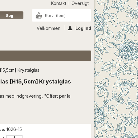
Kontakt
Oversigt
Kurv:
(tom)
Velkommen
Log ind
15,5cm] Krystalglas
as [H15,5cm] Krystalglas
s med indgravering, "Offert par la
1626-15
ce: