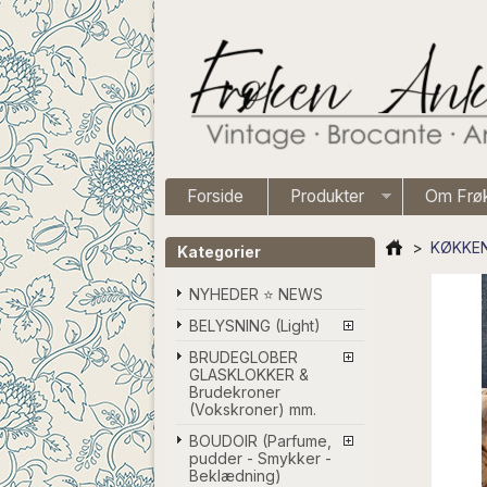
Forside
Produkter
Om Frø
>
KØKKEN
Kategorier
NYHEDER ⭐ NEWS
BELYSNING (Light)
BRUDEGLOBER
GLASKLOKKER &
Brudekroner
(Vokskroner) mm.
BOUDOIR (Parfume,
pudder - Smykker -
Beklædning)