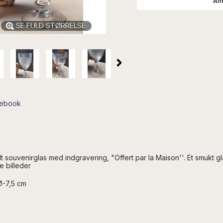
Ant
SE FULD STØRRELSE
cebook
souvenirglas med indgravering, "Offert par la Maison''. Et smukt gl
e billeder
Ø-7,5 cm