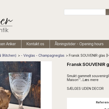
ken Anker
Kontakt os
Åbningstider - Opening hours
 (Kitchen)
>
- Vinglas - Champagneglas
>
Fransk SOUVENIR glas [H
Fransk SOUVENIR gl
Smukt gammelt souvenirgla
Maison''...Læs mere
SÆLGES UDEN DECOR
Referen