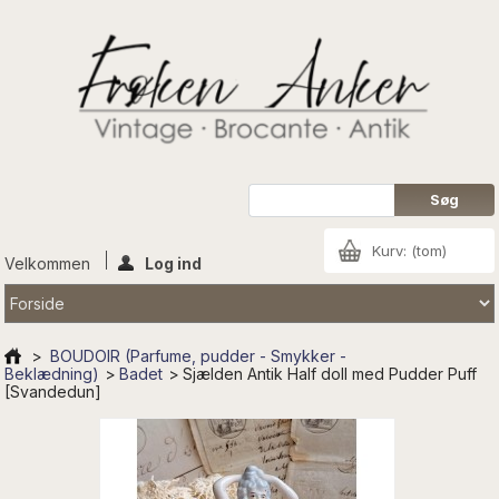
Kurv:
(tom)
Velkommen
Log ind
>
BOUDOIR (Parfume, pudder - Smykker -
Beklædning)
>
Badet
>
Sjælden Antik Half doll med Pudder Puff
[Svandedun]