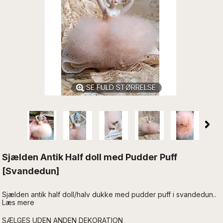
SE FULD STØRRELSE
Sjælden Antik Half doll med Pudder Puff
[Svandedun]
Sjælden antik half doll/halv dukke med pudder puff i svandedun..
Læs mere
SÆLGES UDEN ANDEN DEKORATION