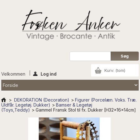
Kurv:
(tom)
Velkommen
Log ind
>
DEKORATION (Decoration)
>
Figurer (Porcelæn. Voks. Træ.
Uldfår. Legetøj. Dukker)
>
Bamser & Legetøj
(Toys,Teddy)
>
Gammel Fransk Stol til fx. Dukker [H32x16x14cm]