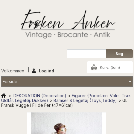
Kurv:
(tom)
Velkommen
Log ind
>
DEKORATION (Decoration)
>
Figurer (Porcelæn. Voks. Træ.
Uldfår. Legetøj. Dukker)
>
Bamser & Legetøj (Toys,Teddy)
>
Gl.
Fransk Vugge i Fil de Fer (47x61cm)