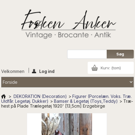
Kurv:
(tom)
Velkommen
Log ind
>
DEKORATION (Decoration)
>
Figurer (Porcelæn. Voks. Træ.
Uldfår. Legetøj. Dukker)
>
Bamser & Legetøj (Toys,Teddy)
>
Træ-
hest på Plade Trælegetøj 1920' [13,5cm] Erzgebirge