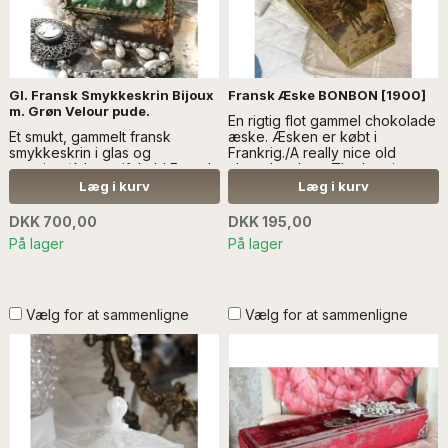
Gl. Fransk Smykkeskrin Bijoux
Fransk Æske BONBON [1900]
m. Grøn Velour pude.
En rigtig flot gammel chokolade
Et smukt, gammelt fransk
æske. Æsken er købt i
smykkeskrin i glas og
Frankrig./A really nice old
messing./A beautiful old French
chocolate box. The box is
jewelery box in glass and
purchased in France.
Læg i kurv
Læg i kurv
brass. *SÆLGES UDEN DEKO*
DKK 700,00
DKK 195,00
På lager
På lager
Vælg for at sammenligne
Vælg for at sammenligne