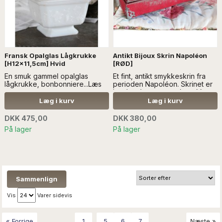
Fransk Opalglas Lågkrukke
Antikt Bijoux Skrin Napoléon
[H12x11,5cm] Hvid
[RØD]
En smuk gammel opalglas
Et fint, antikt smykkeskrin fra
lågkrukke, bonbonniere...Læs
perioden Napoléon. Skrinet er
mere
i rødt velour, og med smukke
ornamenter./A fine, antique
Læg i kurv
Læg i kurv
jewelry box from the period
Napoléon. The box is in velvet,
DKK 475,00
DKK 380,00
and with beautiful ornaments.
På lager
På lager
Vis
Varer sidevis
...
« Forrige
1
5
6
7
Næste »