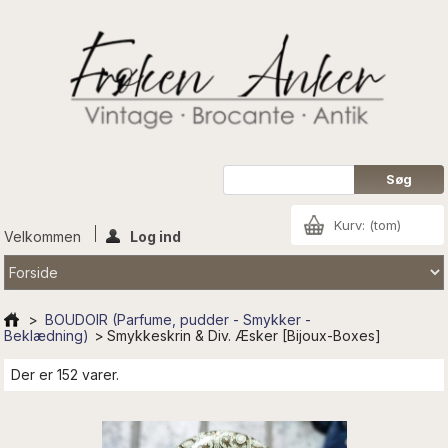
Kurv:
(tom)
Velkommen
Log ind
>
BOUDOIR (Parfume, pudder - Smykker -
Beklædning)
>
Smykkeskrin & Div. Æsker [Bijoux-Boxes]
Der er 152 varer.