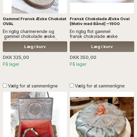
Gammel Fransk Æske Chokolat
Fransk Chokolade Æske Oval
OVAL
[Motiv med Bånd] ~1900
En rigtig charmerende og
En rigtig flot gammel
gammel chokolade æske.
fransk chokolade æske
Æsken er købt i Frankrig./A
med motiv og borter.
really nice old chocolate box.
Læg i kurv
Læg i kurv
The box is purchased in
France. SÆLGES UDEN
DKK 325,00
DKK 350,00
DEKORATION
På lager
På lager
Vælg for at sammenligne
Vælg for at sammenligne