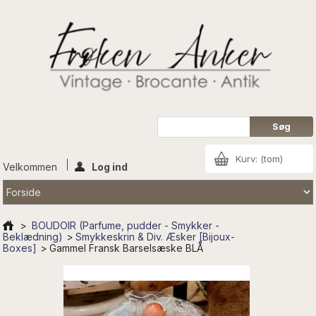
Kurv:
(tom)
Velkommen
Log ind
>
BOUDOIR (Parfume, pudder - Smykker -
Beklædning)
>
Smykkeskrin & Div. Æsker [Bijoux-
Boxes]
>
Gammel Fransk Barselsæske BLÅ