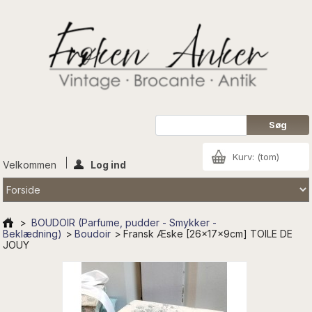
Kurv:
(tom)
Velkommen
Log ind
>
BOUDOIR (Parfume, pudder - Smykker -
Beklædning)
>
Boudoir
>
Fransk Æske [26x17x9cm] TOILE DE
JOUY