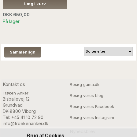
er meget gamle, og
Læg i kurv
håndlavede....LÆS MERE
SÆLGES UDEN ANDEN
DKK 650,00
DEKORATION
På lager
Kontakt os
Besøg guma.dk
Frøken Anker
Besøg vores blog
Bisballevej 12

Grundvad

Besøg vores Facebook
DK-8800 Viborg
Tel: +45 41 10 72 90
Besøg vores Instagram
info@froekenanker.dk
Nyhedsbrev
Brug af Cookies