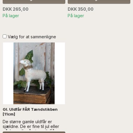
håndlavede....LÆS MERE
håndlavede....LÆS MERE
SÆLGES UDEN ANDEN
SÆLGES UDEN ANDEN
DKK 265,00
DKK 350,00
DEKORATION
DEKORATION
På lager
På lager
Vælg for at sammenligne
Gl. Uldfår FÅR Tændstikben
[11cm]
De større gamle uldfår er
sjældne. De er fine til jul eller
påske - eller året rundt. Fårene