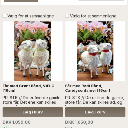
Vælg for at sammenligne
Vælg for at sammenligne
Får med Grønt Bånd, VÆLG
Får med Rødt Bånd,
[16cm]
Candycontainer [16cm]
PR. STK // De er fine de gamle,
PR. STK // De er fine de gamle,
store får. Det ene kan skilles
store får. De kan skilles ad, og
ad, og bruges som
bruges som
candycontainer. Det andet
candycontainer...LÆS MERE
Læg i kurv
Læg i kurv
bræger...LÆS MERE I
SÆLGES UDEN ANDEN
BESKRIVELSEN SÆLGES UDEN
DEKORATION
DKK 1.050,00
DKK 1.050,00
ANDEN DEKORATION