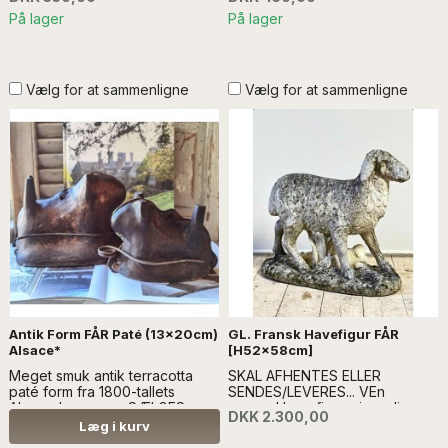
På lager
På lager
Vælg for at sammenligne
Vælg for at sammenligne
Antik Form FÅR Paté (13x20cm)
GL. Fransk Havefigur FÅR
Alsace*
[H52x58cm]
Meget smuk antik terracotta
SKAL AFHENTES ELLER
paté form fra 1800-tallets
SENDES/LEVERES... VEn
Alsace..Læs mere SÆLGES
gammel havefigur giver din
DKK 2.300,00
UDEN ANDEN DEKORATION
have personlighed. Det fine får
Læg i kurv
vil pynte både ude, som