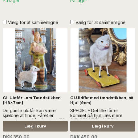
På lager
På lager
Vælg for at sammenligne
Vælg for at sammenligne
Gl. Uldfår Lam Tændstikben
Gl.Uldfår med tændstikben, på
[H8x7cm]
Hjul [9cm]
De gamle uldfår kan være
SPECIEL - Det lille får er
sjældne at finde. Fåret er
kommet på hjul..Læs mere
plysset, og er håndlavet....LÆS
SÆLGES UDEN ANDEN
MERE SÆLGES UDEN ANDEN
DEKORATION
Læg i kurv
Læg i kurv
DEKORATION
DKK 350,00
DKK 450,00