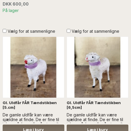
inde...Læs mere.. VENLIGST
DKK 600,00
KONTAKT:
På lager
info@froekenanker.dk
Vælg for at sammenligne
Vælg for at sammenligne
Gl. Uldfår FÅR Tændstikben
Gl. Uldfår FÅR Tændstikben
[5.cm]
[6,5cm]
De gamle uldfår kan være
De gamle uldfår kan være
sjældne at finde. De er fine til
sjældne at finde. De er fine til
jul og påske - eller året rundt.
jul og påske - eller året rundt.
Fårene er meget gamle, og
Fårene er meget gamle, og
Læg i kurv
Læg i kurv