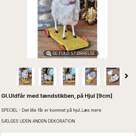
SE FULD STØRRELSE
Gl.Uldfår med tændstikben, på Hjul [9cm]
SPECIEL - Det lille får er kommet på hjul..Læs mere
SÆLGES UDEN ANDEN DEKORATION