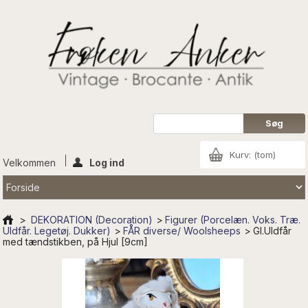
Kurv:
(tom)
Velkommen
Log ind
>
DEKORATION (Decoration)
>
Figurer (Porcelæn. Voks. Træ.
Uldfår. Legetøj. Dukker)
>
FÅR diverse/ Woolsheeps
>
Gl.Uldfår
med tændstikben, på Hjul [9cm]