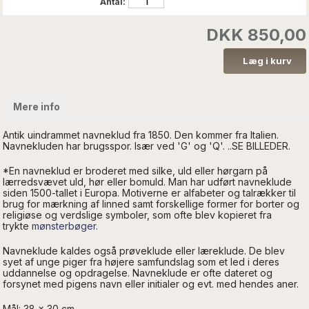
Antal:
DKK 850,00
Mere info
Antik uindrammet navneklud fra 1850. Den kommer fra Italien.
Navnekluden har brugsspor. Især ved 'G' og 'Q'. ..SE BILLEDER.
*En navneklud er broderet med silke, uld eller hørgarn på
lærredsvævet uld, hør eller bomuld. Man har udført navneklude
siden 1500-tallet i Europa. Motiverne er alfabeter og talrækker til
brug for mærkning af linned samt forskellige former for borter og
religiøse og verdslige symboler, som ofte blev kopieret fra
trykte
mønsterbøger
.
Navneklude kaldes også prøveklude eller læreklude. De blev
syet af unge piger fra højere samfundslag som et led i deres
uddannelse og opdragelse. Navneklude er ofte dateret og
forsynet med pigens navn eller initialer og evt. med hendes aner.
Mål: 38 x 30 cm