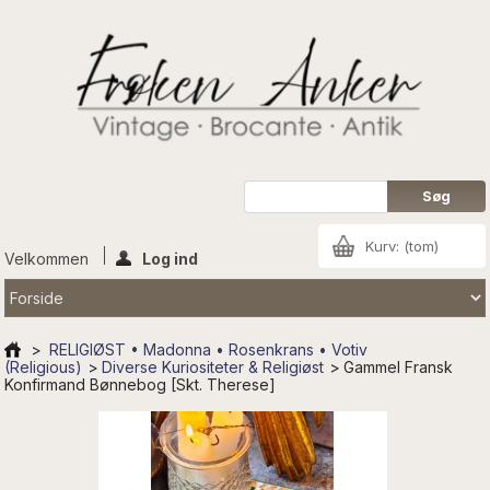
Kurv:
(tom)
Velkommen
Log ind
>
RELIGIØST • Madonna • Rosenkrans • Votiv
(Religious)
>
Diverse Kuriositeter & Religiøst
>
Gammel Fransk
Konfirmand Bønnebog [Skt. Therese]