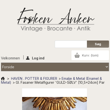
Kurv:
(tom)
Velkommen
Log ind
>
HAVEN . POTTER & FIGURER
>
Emalje & Metal (Enamel &
Metal)
>
Gl. Fasaner Metalfigurer 'GULD-SØLV' [10,5x24cm] Par