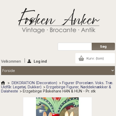
Kurv:
(tom)
Velkommen
Log ind
>
DEKORATION (Decoration)
>
Figurer (Porcelæn. Voks. Træ.
Uldfår. Legetøj. Dukker)
>
Erzgebirge Figurer, Nøddeknækker &
Dalaheste
>
Erzgebirge Påskehare HAN & HUN - Pr. stk