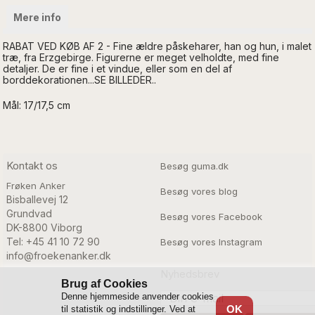
Mere info
RABAT VED KØB AF 2 - Fine ældre påskeharer, han og hun, i malet
træ, fra Erzgebirge. Figurerne er meget velholdte, med fine
detaljer. De er fine i et vindue, eller som en del af
borddekorationen...SE BILLEDER..
Mål: 17/17,5 cm
Kontakt os
Besøg guma.dk
Frøken Anker
Besøg vores blog
Bisballevej 12

Grundvad

Besøg vores Facebook
DK-8800 Viborg
Tel: +45 41 10 72 90
Besøg vores Instagram
info@froekenanker.dk
Nyhedsbrev
Brug af Cookies
Denne hjemmeside anvender cookies
OK
til statistik og indstillinger. Ved at