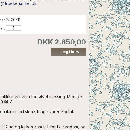
o@froekenanker.dk
2526-11
ce:
al:
DKK 2.650,00
 antikke votiver i forsølvet messing. Men der
n sølv.
 men ikke med store, tunge varer. Kontak
 til Gud og kirken som tak for fx. sygdom, og