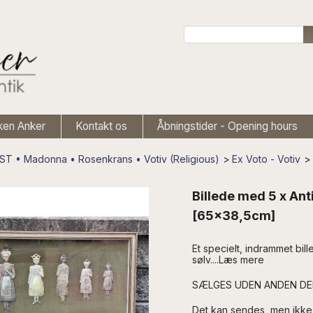
ken Anker
Kontakt os
Åbningstider - Opening hours
ST • Madonna • Rosenkrans • Votiv (Religious)
>
Ex Voto - Votiv
>
Billede med 5 x Ant
[65x38,5cm]
Et specielt, indrammet bil
sølv..
..Læs mere
SÆLGES UDEN ANDEN D
Det kan sendes, men ikke 