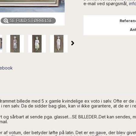
e-mail ved spørgsmål,
inf
SE FULD STØRRELSE
Referen
Ant
cebook
ndrammet billede med 5 x gamle kvindelige ex voto i sølv. Ofte er de
i ren sølv. Da de sidder bag glas, kan vi ikke garantere, at de er i re
ort og sårbart at sende pga. glasset....SE BILLEDER..Det kan sendes,
mail.
f votum, der betyder løfte på latin. Det er en gave, der blev givet