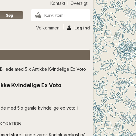
Kontakt
Oversigt
Kurv:
(tom)
Velkommen
Log ind
Billede med 5 x Antikke Kvindelige Ex Voto
ikke Kvindelige Ex Voto
lede med 5 x gamle kvindelige ex voto i
EKORATION
med store, tunge varer. Kontak venligst på