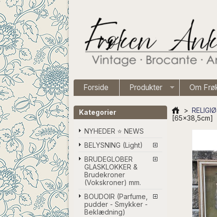
Forside
Produkter
Om Frø
>
RELIGIØ
Kategorier
[65x38,5cm]
NYHEDER ⭐ NEWS
BELYSNING (Light)
BRUDEGLOBER
GLASKLOKKER &
Brudekroner
(Vokskroner) mm.
BOUDOIR (Parfume,
pudder - Smykker -
Beklædning)