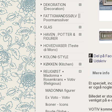
DEKORATION
(Decoration)
FATTIGMANDSSØLV ||
Poormanssilver
GLAS
HAVEN . POTTER &
FIGURER
HOVEDVASER (Teste
di Moro)
Del på Fa
KOLONI-STYLE
Udskriv
KØKKEN (Kitchen)
RELIGIØST •
Mere info
Madonna •
Rosenkrans • Votiv
Et specielt, i
(Religious)
er også nogle 
MADONNA figurer
Billedet er st
Ex Voto - Votiv
venligst på e-
Ikoner - Icons
VOTIV kommer a
Brude Globe -