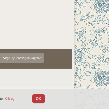
OK
tte.
Klik og