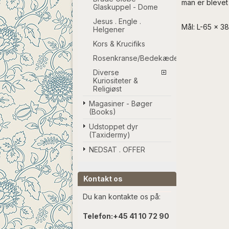
man er blevet 
Glaskuppel - Dome
Jesus . Engle .
Mål: L-65 x 3
Helgener
Kors & Krucifiks
Rosenkranse/Bedekæder
Diverse
Kuriositeter &
Religiøst
Magasiner - Bøger
(Books)
Udstoppet dyr
(Taxidermy)
NEDSAT . OFFER
Kontakt os
Du kan kontakte os på:
Telefon:
+45 41 10 72 90