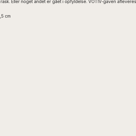
rask. Eller noget andet er gået i opfyldelse. VOTIV-gaven afleveres 
8,5 cm