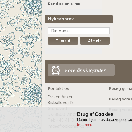
Send os en e-mail
Nyhedsbrev
Kontakt os
Besøg guma
Frøken Anker
Besøg vores
Bisballevej 12

Grundvad

Besøg vore
DK-8800 Viborg
Brug af Cookies
Denne hjemmeside anvender cooki
Tel: +45 41 10 72 90
Besøg vores
læs mere.
info@froekenanker.dk