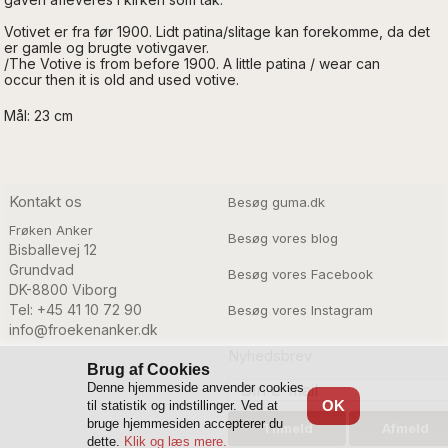
Votivet er fra før 1900. Lidt patina/slitage kan forekomme, da det
er gamle og brugte votivgaver.
/The
Votive
is from
before
1900.
A little
patina
/
wear can
occur then it
is
old and used
votive.
Mål: 23 cm
Kontakt os
Besøg guma.dk
Frøken Anker
Besøg vores blog
Bisballevej 12

Grundvad

Besøg vores Facebook
DK-8800 Viborg
Tel: +45 41 10 72 90
Besøg vores Instagram
info@froekenanker.dk
Nyhedsbrev
Brug af Cookies
Denne hjemmeside anvender cookies
OK
til statistik og indstillinger. Ved at
bruge hjemmesiden accepterer du
dette.
Klik og læs mere.