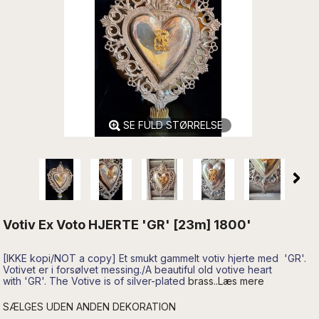
SE FULD STØRRELSE
Votiv Ex Voto HJERTE 'GR' [23m] 1800'
[IKKE kopi/NOT a copy] Et smukt gammelt votiv hjerte med 'GR'.
Votivet er i forsølvet messing./
A beautiful old
votive
heart
with
'GR
'
.
The
Votive is of
silver-plated
brass..Læs mere
SÆLGES UDEN ANDEN DEKORATION