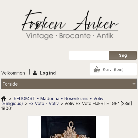
Kurv:
(tom)
Velkommen
Log ind
>
RELIGIØST • Madonna • Rosenkrans • Votiv
(Religious)
>
Ex Voto - Votiv
>
Votiv Ex Voto HJERTE 'GR' [23m]
1800'