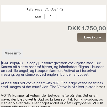
VO-3524-12
Reference:
Antal:
DKK 1.750,00
Mere info
[IKKE kopi/NOT a copy] Et smukt gammelt votiv hjerte med 'GR'.
Kanten på hjertet har små hjerter, og håndloddet filigran. I bunden
en sød lille engel, og i toppen flammen.
Votivet er i forsølvet
messing, og er stemplet ved englen i bunden af votivet.
/
A beautiful old
votive
heart with
'GR
'
.
The edge of
the heart
has
small images of
the crucifixion.
The
Votive is of
silver-plated
brass.
VOTIV kommer af votum, der betyder løfte på latin. Det er en
gave, der blev givet til Gud og kirken som tak for fx. sygdom, og
man er blevet rask. Eller noget andet er gået i opfyldelse. VOTIV-
gaven afleveres i kirken som tak.