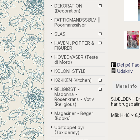
DEKORATION
(Decoration)
FATTIGMANDSSØLV ||
Poormanssilver
GLAS
HAVEN . POTTER &
FIGURER
HOVEDVASER (Teste
di Moro)
Del på Fa
KOLONI-STYLE
Udskriv
KØKKEN (Kitchen)
Mere info
RELIGIØST •
Madonna •
SJÆLDEN - En s
Rosenkrans • Votiv
har brugspatin
(Religious)
Magasiner - Bøger
Mål: H-16 x 8,
(Books)
Udstoppet dyr
(Taxidermy)