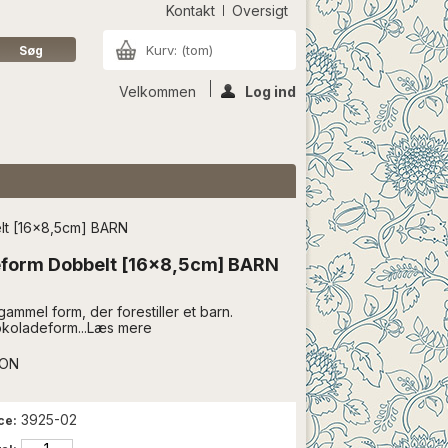
Kontakt
Oversigt
Kurv:
(tom)
Velkommen
Log ind
t [16x8,5cm] BARN
form Dobbelt [16x8,5cm] BARN
ammel form, der forestiller et barn.
koladeform...Læs mere
ION
3925-02
ce: