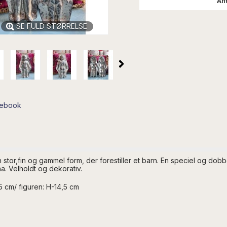
Ant
SE FULD STØRRELSE
cebook
tor,fin og gammel form, der forestiller et barn. En speciel og
dobb
a. Velholdt og dekorativ.
5 cm/ figuren: H-14,5 cm