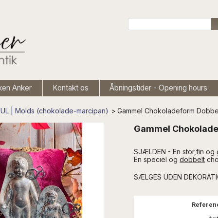
ken Anker
Kontakt os
Åbningstider - Opening hours
UL | Molds (chokolade-marcipan)
>
Gammel Chokoladeform Dobbel
Gammel Chokolade
SJÆLDEN - En stor,fin og g
En speciel og
dobbelt
cho
SÆLGES UDEN DEKORAT
Referen