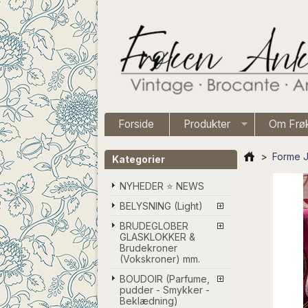
Forside
Produkter
Om Frø
>
Forme J
Kategorier
NYHEDER ⭐ NEWS
BELYSNING (Light)
BRUDEGLOBER
GLASKLOKKER &
Brudekroner
(Vokskroner) mm.
BOUDOIR (Parfume,
pudder - Smykker -
Beklædning)