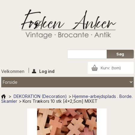
Kurv:
(tom)
Velkommen
Log ind
>
DEKORATION (Decoration)
>
Hjemme-arbejdsplads . Borde.
Skamler
>
Kors Trækors 10 stk [4x2,5cm] MIXET