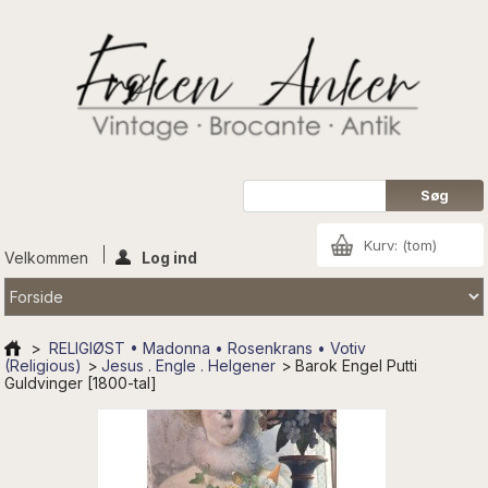
Kurv:
(tom)
Velkommen
Log ind
>
RELIGIØST • Madonna • Rosenkrans • Votiv
(Religious)
>
Jesus . Engle . Helgener
>
Barok Engel Putti
Guldvinger [1800-tal]