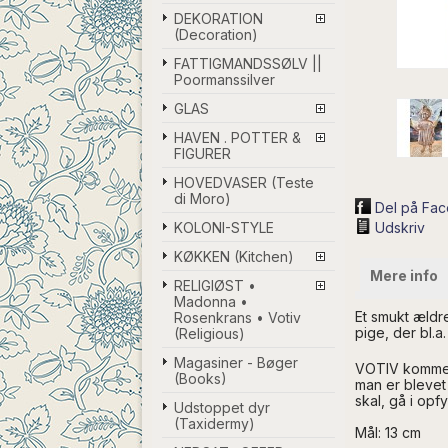
DEKORATION
(Decoration)
FATTIGMANDSSØLV ||
Poormanssilver
GLAS
HAVEN . POTTER &
FIGURER
HOVEDVASER (Teste
di Moro)
Del på Fa
KOLONI-STYLE
Udskriv
KØKKEN (Kitchen)
Mere info
RELIGIØST •
Madonna •
Et smukt ældre
Rosenkrans • Votiv
pige, der bl.a
(Religious)
Magasiner - Bøger
VOTIV kommer a
(Books)
man er blevet 
skal, gå i opfy
Udstoppet dyr
(Taxidermy)
Mål: 13 cm