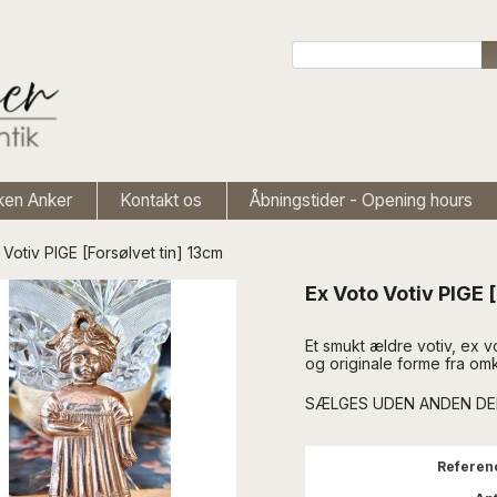
ken Anker
Kontakt os
Åbningstider - Opening hours
Votiv PIGE [Forsølvet tin] 13cm
Ex Voto Votiv PIGE 
Et smukt ældre votiv, ex vo
og originale forme fra om
SÆLGES UDEN ANDEN D
Referen