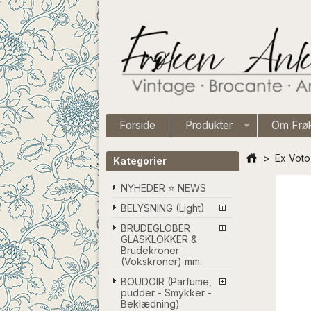
Forside
Produkter
Om Frø
>
Ex Voto 
Kategorier
NYHEDER ⭐ NEWS
BELYSNING (Light)
BRUDEGLOBER
GLASKLOKKER &
Brudekroner
(Vokskroner) mm.
BOUDOIR (Parfume,
pudder - Smykker -
Beklædning)