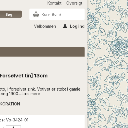
Kontakt
Oversigt
Kurv:
(tom)
Velkommen
Log ind
[Forsølvet tin] 13cm
to, i forsølvet zink. Votivet er støbt i gamle
kring 1900....Læs mere
EKORATION
Vo-3424-01
ce: