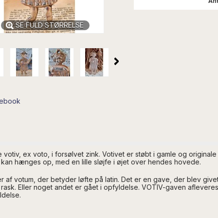
Ant
SE FULD STØRRELSE
cebook
 votiv, ex voto, i forsølvet zink. Votivet er støbt i gamle og originale
. kan hænges op, med en lille sløjfe i øjet over hendes hovede.
f votum, der betyder løfte på latin. Det er en gave, der blev givet
rask. Eller noget andet er gået i opfyldelse. VOTIV-gaven afleveres i
ldelse.