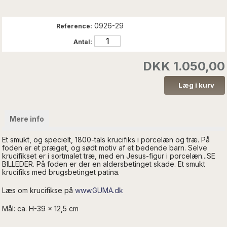
0926-29
Reference:
Antal:
DKK 1.050,00
Mere info
Et smukt, og specielt, 1800-tals krucifiks i porcelæn og træ. På
foden er et præget, og sødt motiv af et bedende barn. Selve
krucifikset er i sortmalet træ, med en Jesus-figur i porcelæn...SE
BILLEDER. På foden er der en aldersbetinget skade. Et smukt
krucifiks med brugsbetinget patina.
Læs om krucifikse på
www.GUMA.dk
Mål: ca. H-39 x 12,5 cm