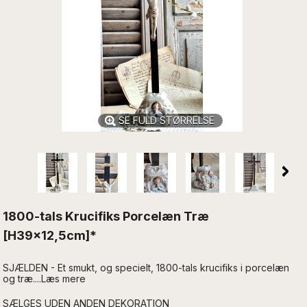
SE FULD STØRRELSE
1800-tals Krucifiks Porcelæn Træ
[H39x12,5cm]*
SJÆLDEN - Et smukt, og specielt, 1800-tals krucifiks i porcelæn
og træ....Læs mere
SÆLGES UDEN ANDEN DEKORATION