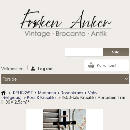
Kurv:
(tom)
Velkommen
Log ind
>
RELIGIØST • Madonna • Rosenkrans • Votiv
(Religious)
>
Kors & Krucifiks
>
1800-tals Krucifiks Porcelæn Træ
[H39x12,5cm]*