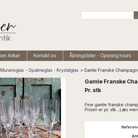
ken Anker
Kontakt os
Åbningstider - Opening hours
Muranoglas - Opalineglas - Krystalglas
>
Gamle Franske Champagnefl
Gamle Franske Cha
Pr. stk
Fine gamle franske champa
Prisen er pr. stk....Læs me
Referen
Ant