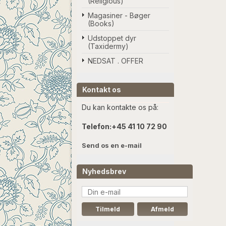
(Religious)
Magasiner - Bøger
(Books)
Udstoppet dyr
(Taxidermy)
NEDSAT . OFFER
Kontakt os
Du kan kontakte os på:
Telefon:
+45 41 10 72 90
Send os en e-mail
Nyhedsbrev