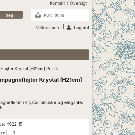
Kontakt
Oversigt
Kurv:
(tom)
Velkommen
Log ind
øjter Krystal [H21cm] Pr. stk
mpagnefløjter Krystal [H21cm]
gnefløjter i krystal. Smukke og elegante.
re
4922-15
ce:
al: