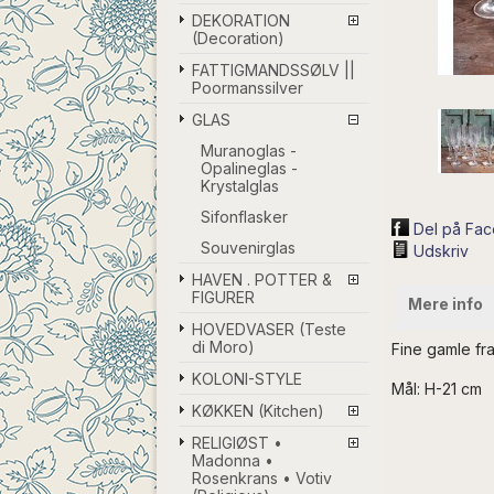
DEKORATION
(Decoration)
FATTIGMANDSSØLV ||
Poormanssilver
GLAS
Muranoglas -
Opalineglas -
Krystalglas
Sifonflasker
Del på Fa
Souvenirglas
Udskriv
HAVEN . POTTER &
FIGURER
Mere info
HOVEDVASER (Teste
di Moro)
Fine gamle fra
KOLONI-STYLE
Mål: H-21 cm
KØKKEN (Kitchen)
RELIGIØST •
Madonna •
Rosenkrans • Votiv