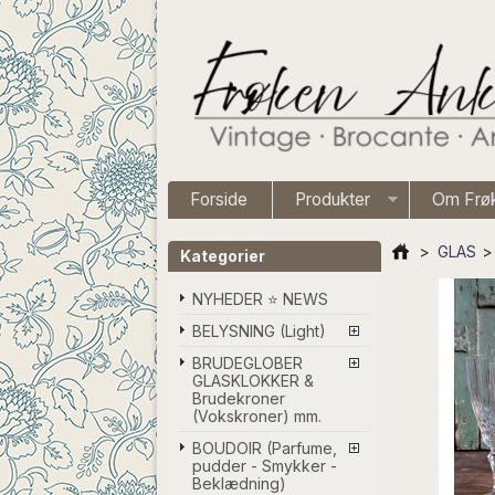
Forside
Produkter
Om Frø
>
GLAS
>
Kategorier
NYHEDER ⭐ NEWS
BELYSNING (Light)
BRUDEGLOBER
GLASKLOKKER &
Brudekroner
(Vokskroner) mm.
BOUDOIR (Parfume,
pudder - Smykker -
Beklædning)