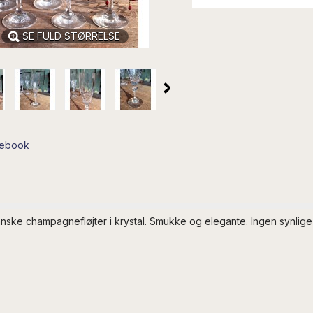
SE FULD STØRRELSE
cebook
nske champagnefløjter i krystal. Smukke og elegante. Ingen synlige s