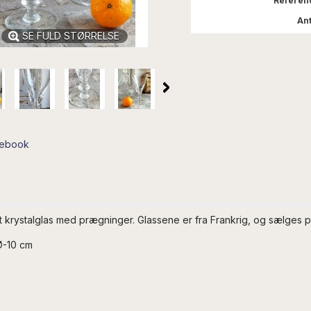
Referen
Ant
SE FULD STØRRELSE
cebook
t krystalglas med prægninger. Glassene er fra Frankrig, og sælges pr
 Ø-10 cm