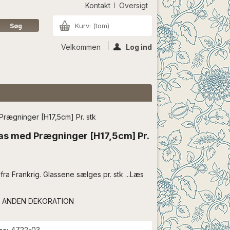
Kontakt
Oversigt
Kurv:
(tom)
Velkommen
Log ind
rægninger [H17,5cm] Pr. stk
as med Prægninger [H17,5cm] Pr.
 fra Frankrig. Glassene sælges pr. stk ...Læs
 ANDEN DEKORATION
4722-03