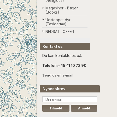
(Religious)
Magasiner - Bøger
(Books)
Udstoppet dyr
(Taxidermy)
NEDSAT . OFFER
Kontakt os
Du kan kontakte os på:
Telefon:
+45 41 10 72 90
Send os en e-mail
Nyhedsbrev