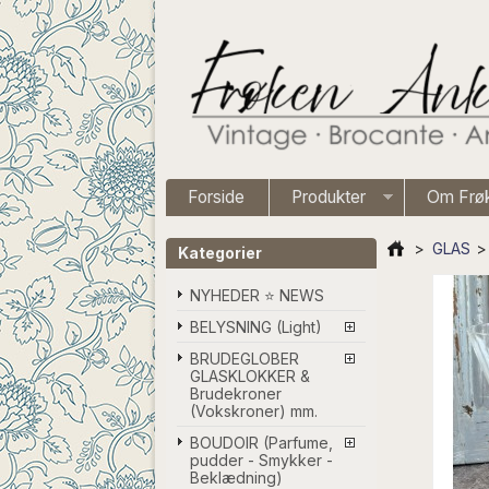
Forside
Produkter
Om Frø
>
GLAS
>
Kategorier
NYHEDER ⭐ NEWS
BELYSNING (Light)
BRUDEGLOBER
GLASKLOKKER &
Brudekroner
(Vokskroner) mm.
BOUDOIR (Parfume,
pudder - Smykker -
Beklædning)