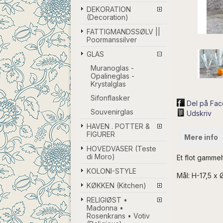
DEKORATION
(Decoration)
FATTIGMANDSSØLV ||
Poormanssilver
GLAS
Muranoglas -
Opalineglas -
Krystalglas
Sifonflasker
Del på Fa
Souvenirglas
Udskriv
HAVEN . POTTER &
FIGURER
Mere info
HOVEDVASER (Teste
di Moro)
Et flot gammel
KOLONI-STYLE
Mål: H-17,5 x
KØKKEN (Kitchen)
RELIGIØST •
Madonna •
Rosenkrans • Votiv