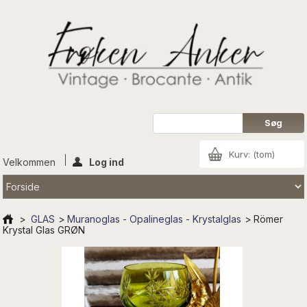
Kurv:
(tom)
Velkommen
Log ind
>
GLAS
>
Muranoglas - Opalineglas - Krystalglas
>
Römer
Krystal Glas GRØN