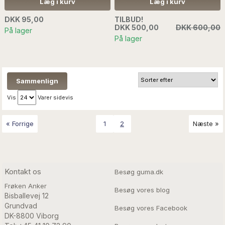
UDEN ANDEN DEKORATION
uden skærm...Læs mere
Læg i kurv
Læg i kurv
SÆLGES UDEN ANDEN
DEKORATION.
DKK 95,00
TILBUD!
DKK 500,00
DKK 600,00
På lager
På lager
Vis
Varer sidevis
« Forrige
1
2
Næste »
Kontakt os
Besøg guma.dk
Frøken Anker
Besøg vores blog
Bisballevej 12

Grundvad

Besøg vores Facebook
DK-8800 Viborg