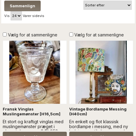
Vis
Varer sidevis
Vælg for at sammenligne
Vælg for at sammenligne
Fransk Vinglas
Vintage Bordlampe Messing
Muslingemønster [H16,5cm]
(H40cm)
Et stort og kraftigt vinglas med
En enkelt og flot klassisk
muslingemønster præget i
bordlampe i messing, med ny
glasset...Læs mere SÆLGES
ledning og stik. Lampen sælges