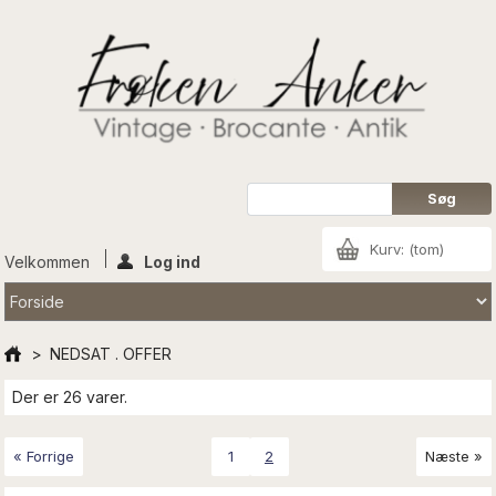
Kurv:
(tom)
Velkommen
Log ind
>
NEDSAT . OFFER
Der er 26 varer.
« Forrige
1
2
Næste »