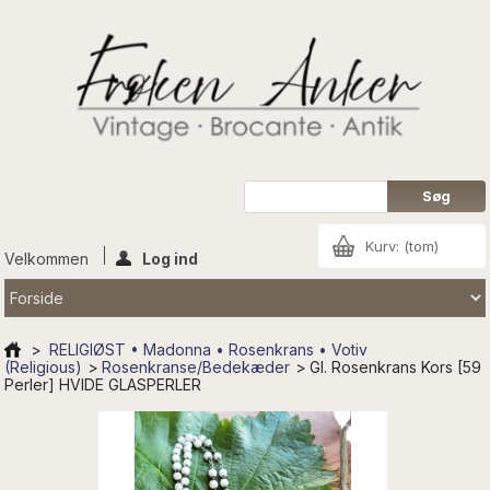
Kurv:
(tom)
Velkommen
Log ind
>
RELIGIØST • Madonna • Rosenkrans • Votiv
(Religious)
>
Rosenkranse/Bedekæder
>
Gl. Rosenkrans Kors [59
Perler] HVIDE GLASPERLER