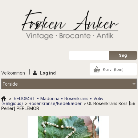
Kurv:
(tom)
Velkommen
Log ind
>
RELIGIØST • Madonna • Rosenkrans • Votiv
(Religious)
>
Rosenkranse/Bedekæder
>
Gl. Rosenkrans Kors [59
Perler] PERLEMOR