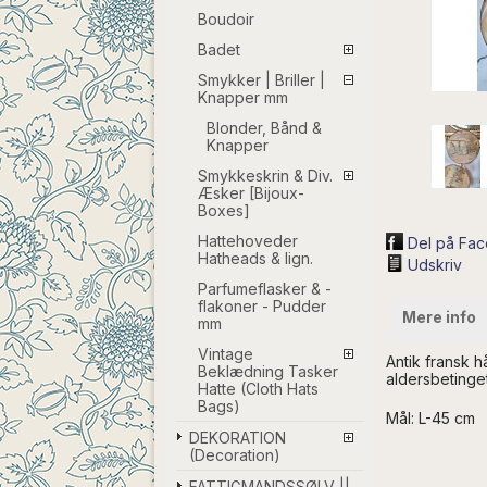
Boudoir
Badet
Smykker | Briller |
Knapper mm
Blonder, Bånd &
Knapper
Smykkeskrin & Div.
Æsker [Bijoux-
Boxes]
Hattehoveder
Del på Fa
Hatheads & lign.
Udskriv
Parfumeflasker & -
flakoner - Pudder
Mere info
mm
Vintage
Antik fransk 
Beklædning Tasker
aldersbetinge
Hatte (Cloth Hats
Bags)
Mål: L-45 cm
DEKORATION
(Decoration)
FATTIGMANDSSØLV ||