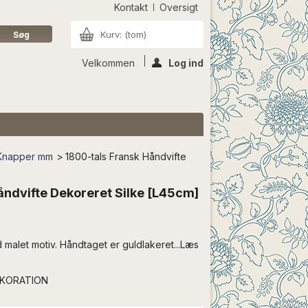
Kontakt
Oversigt
Kurv:
(tom)
Velkommen
Log ind
| Knapper mm
>
1800-tals Fransk Håndvifte
åndvifte Dekoreret Silke [L45cm]
 malet motiv. Håndtaget er guldlakeret...Læs
EKORATION