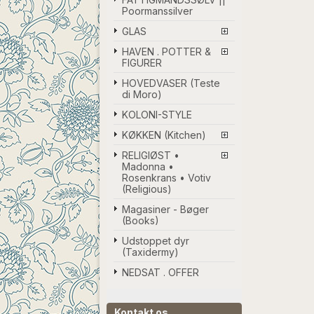
Poormanssilver
GLAS
HAVEN . POTTER &
FIGURER
HOVEDVASER (Teste
di Moro)
KOLONI-STYLE
KØKKEN (Kitchen)
RELIGIØST •
Madonna •
Rosenkrans • Votiv
(Religious)
Magasiner - Bøger
(Books)
Udstoppet dyr
(Taxidermy)
NEDSAT . OFFER
Kontakt os