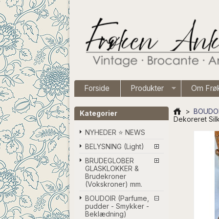
Forside
Produkter
Om Frø
>
BOUDOIR
Kategorier
Dekoreret Sil
NYHEDER ⭐ NEWS
BELYSNING (Light)
BRUDEGLOBER
GLASKLOKKER &
Brudekroner
(Vokskroner) mm.
BOUDOIR (Parfume,
pudder - Smykker -
Beklædning)