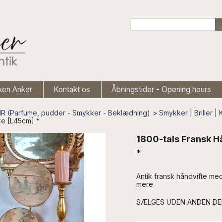
ken Anker
Kontakt os
Åbningstider - Opening hours
 (Parfume, pudder - Smykker - Beklædning)
>
Smykker | Briller 
ke [L45cm] *
1800-tals Fransk H
*
Antik fransk håndvifte med
mere
SÆLGES UDEN ANDEN D