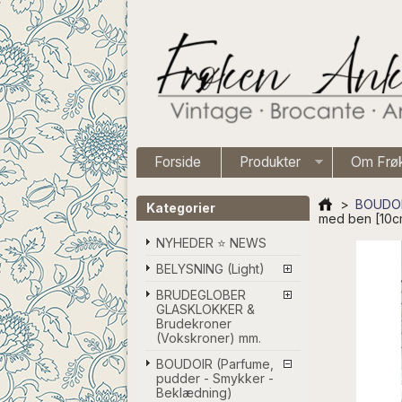
Forside
Produkter
Om Frø
>
BOUDOIR
Kategorier
med ben [10c
NYHEDER ⭐ NEWS
BELYSNING (Light)
BRUDEGLOBER
GLASKLOKKER &
Brudekroner
(Vokskroner) mm.
BOUDOIR (Parfume,
pudder - Smykker -
Beklædning)