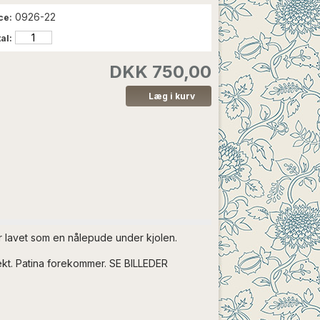
0926-22
ce:
al:
DKK 750,00
er lavet som en nålepude under kjolen.
jekt. Patina forekommer. SE BILLEDER