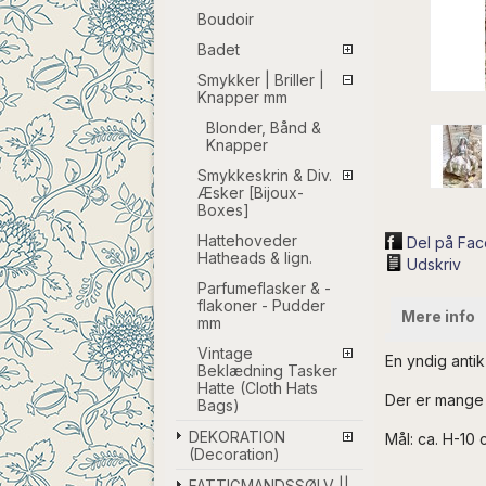
Boudoir
Badet
Smykker | Briller |
Knapper mm
Blonder, Bånd &
Knapper
Smykkeskrin & Div.
Æsker [Bijoux-
Boxes]
Hattehoveder
Del på Fa
Hatheads & lign.
Udskriv
Parfumeflasker & -
flakoner - Pudder
Mere info
mm
Vintage
En yndig antik
Beklædning Tasker
Hatte (Cloth Hats
Der er mange s
Bags)
DEKORATION
Mål: ca. H-10 
(Decoration)
FATTIGMANDSSØLV ||