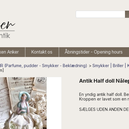
ken Anker
Kontakt os
Åbningstider - Opening hours
 (Parfume, pudder - Smykker - Beklædning)
>
Smykker | Briller 
m]
Antik Half doll Nål
En yndig antik half doll. 
Kroppen er lavet som en 
SÆLGES UDEN ANDEN D