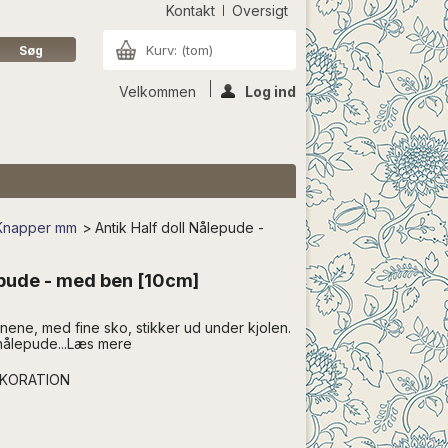
Kontakt
Oversigt
Kurv:
(tom)
Velkommen
Log ind
| Knapper mm
>
Antik Half doll Nålepude -
epude - med ben [10cm]
Benene, med fine sko, stikker ud under kjolen.
nålepude...Læs mere
EKORATION