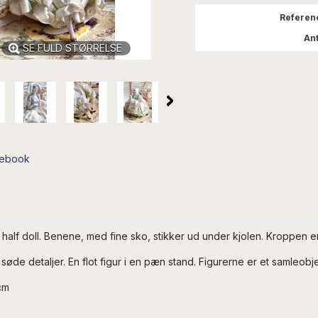
Referen
Ant
SE FULD STØRRELSE
cebook
 half doll. Benene, med fine sko, stikker ud under kjolen. Kroppen 
øde detaljer. En flot figur i en pæn stand. Figurerne er et samleob
cm