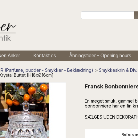
ken Anker
Kontakt os
Åbningstider - Opening hours
 (Parfume, pudder - Smykker - Beklædning)
>
Smykkeskrin & Div.
rystal Buttet [H18xØ16cm]
Fransk Bonbonniere
En meget smuk, gammel bo
bonbonniere har en fin kra
SÆLGES UDEN DEKORAT
Referen