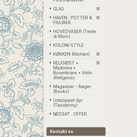
GLAS
HAVEN . POTTER &
FIGURER
HOVEDVASER (Teste
di Moro)
KOLONI-STYLE
KØKKEN (Kitchen)
RELIGIØST •
Madonna •
Rosenkrans • Votiv
(Religious)
Magasiner - Bøger
(Books)
Udstoppet dyr
(Taxidermy)
NEDSAT . OFFER
Kontakt os