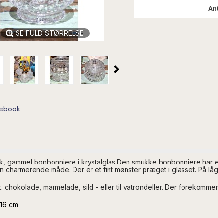
Ant
SE FULD STØRRELSE
cebook
, gammel bonbonniere i krystalglas.Den smukke bonbonniere har en 
n charmerende måde. Der er et fint mønster præget i glasset. På lå
 fx. chokolade, marmelade, sild - eller til vatrondeller. Der forekomm
-16 cm