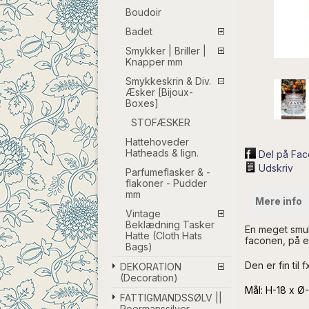
Boudoir
Badet
Smykker | Briller |
Knapper mm
Smykkeskrin & Div.
Æsker [Bijoux-
Boxes]
STOFÆSKER
Hattehoveder
Hatheads & lign.
Del på Fa
Udskriv
Parfumeflasker & -
flakoner - Pudder
mm
Mere info
Vintage
Beklædning Tasker
En meget smuk
Hatte (Cloth Hats
faconen, på e
Bags)
Den er fin til
DEKORATION
(Decoration)
Mål: H-18 x Ø
FATTIGMANDSSØLV ||
Poormanssilver