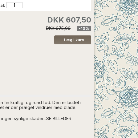
al:
DKK 607,50
DKK 675,00
-10%
fin kraftig, og rund fod
.
Den er buttet i
get er der præget vindruer med blade.
er ingen synlige skader...SE BILLEDER