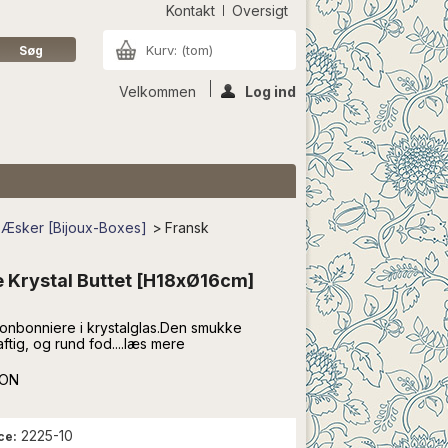
Kontakt
Oversigt
Kurv:
(tom)
Velkommen
Log ind
 Æsker [Bijoux-Boxes]
>
Fransk
 Krystal Buttet [H18xØ16cm]
nbonniere i krystalglas.Den smukke
ftig, og rund fod....læs mere
ION
2225-10
ce: