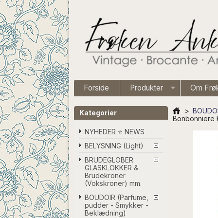
Forside
Produkter
Om Frø
>
BOUDOIR
Kategorier
Bonbonniere K
NYHEDER ⭐ NEWS
BELYSNING (Light)
BRUDEGLOBER
GLASKLOKKER &
Brudekroner
(Vokskroner) mm.
BOUDOIR (Parfume,
pudder - Smykker -
Beklædning)