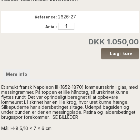
2626-27
Reference:
Antal:
DKK 1.050,00
Mere info
Et smukt fransk Napoleon III (1852-1870) lommeursskrin i glas, med
messingrammer. På toppen et lille håndtag, så urskrinet kunne
flyttes rundt. Det var oprindeligt beregnet til at opbevare
lommeuret i. I skrinet har en lille krog, hvor uret kunne hænge.
Silkepuderne har aldersbetinget slitage. Udenp
å bagsiden og
under bunden er der en messingplade.
Patina og aldersbetinget
brugsspor forekommer
...
.SE BILLEDER
Mål: H-8,5/10 x 7 x 6 cm