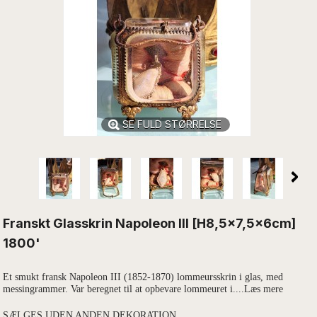
SE FULD STØRRELSE
Franskt Glasskrin Napoleon lll [H8,5x7,5x6cm]
1800'
Et smukt fransk Napoleon III (1852-1870) lommeursskrin i glas, med
messingrammer. Var beregnet til at opbevare lommeuret i....Læs mere
SÆLGES UDEN ANDEN DEKORATION