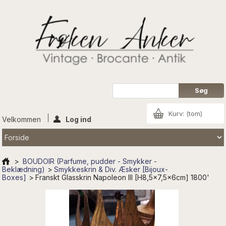
Kurv:
(tom)
Velkommen
Log ind
>
BOUDOIR (Parfume, pudder - Smykker -
Beklædning)
>
Smykkeskrin & Div. Æsker [Bijoux-
Boxes]
>
Franskt Glasskrin Napoleon lll [H8,5x7,5x6cm] 1800'