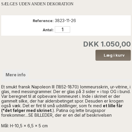
SÆLGES UDEN ANDEN DEKORATION
3823-11-26
Reference:
Antal:
DKK 1.050,00
Mere info
Et smukt fransk Napoleon III (1852-1870)
lommeursskrin, ur-vitrine, i
glas
, med messingrammer. Der er glas på 3 sider + i top OG i bund.
Var beregnet til at opbevare lommeuret i.
Inde i skrinet er der
gammelt silke, der har aldersbetinget spor. Desuden er krogen
også væk. Det er fint til små udstillinger, som fx med
et lille får
(*det følger med skrinet
.).
Patina og lette brugsspor
forekommer
...
.SE BILLEDER, der er en del af beskrivelsen
Mål: H-10,5 x 6,5 x 5 cm