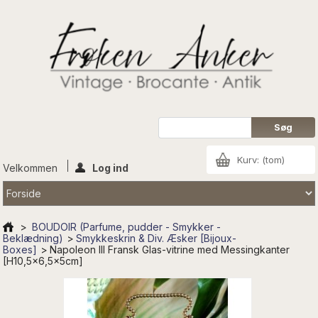
Kurv:
(tom)
Velkommen
Log ind
>
BOUDOIR (Parfume, pudder - Smykker -
Beklædning)
>
Smykkeskrin & Div. Æsker [Bijoux-
Boxes]
>
Napoleon lll Fransk Glas-vitrine med Messingkanter
[H10,5x6,5x5cm]