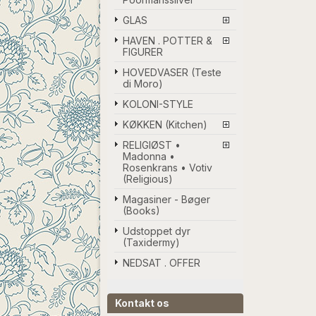
GLAS
HAVEN . POTTER &
FIGURER
HOVEDVASER (Teste
di Moro)
KOLONI-STYLE
KØKKEN (Kitchen)
RELIGIØST •
Madonna •
Rosenkrans • Votiv
(Religious)
Magasiner - Bøger
(Books)
Udstoppet dyr
(Taxidermy)
NEDSAT . OFFER
Kontakt os