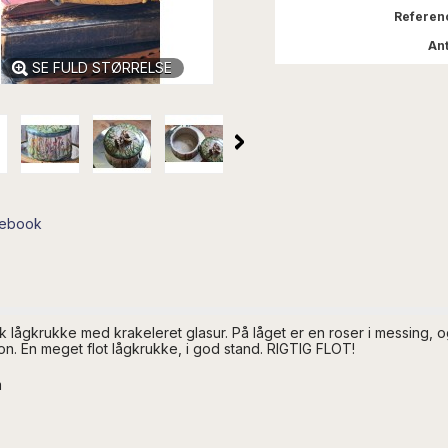
Referen
Ant
SE FULD STØRRELSE
cebook
 lågkrukke med krakeleret glasur. På låget er en roser i messing, o
on. En meget flot lågkrukke, i god stand. RIGTIG FLOT!
m