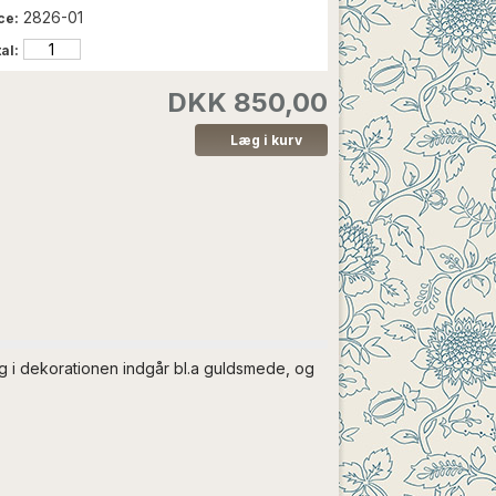
2826-01
ce:
al:
DKK 850,00
g i dekorationen indgår bl.a guldsmede, og