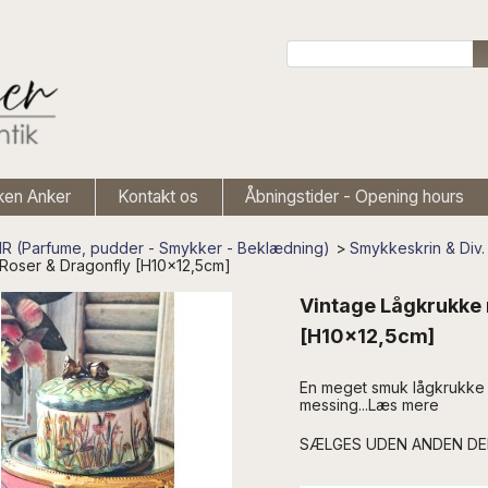
ken Anker
Kontakt os
Åbningstider - Opening hours
 (Parfume, pudder - Smykker - Beklædning)
>
Smykkeskrin & Div.
Roser & Dragonfly [H10x12,5cm]
Vintage Lågkrukke
[H10x12,5cm]
En meget smuk lågkrukke m
messing...Læs mere
SÆLGES UDEN ANDEN D