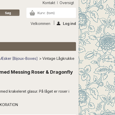
Kontakt
Oversigt
Kurv:
(tom)
Velkommen
Log ind
 Æsker [Bijoux-Boxes]
>
Vintage Lågkrukke
 med Messing Roser & Dragonfly
ed krakeleret glasur. På låget er roser i
EKORATION