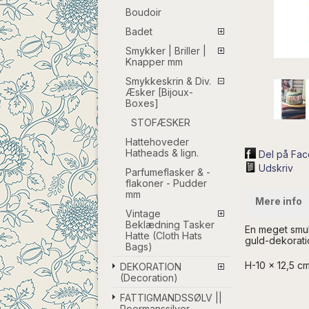
Boudoir
Badet
Smykker | Briller |
Knapper mm
Smykkeskrin & Div.
Æsker [Bijoux-
Boxes]
STOFÆSKER
Hattehoveder
Hatheads & lign.
Del på Fa
Udskriv
Parfumeflasker & -
flakoner - Pudder
mm
Mere info
Vintage
Beklædning Tasker
En meget smuk
Hatte (Cloth Hats
guld-dekorati
Bags)
H-10 x 12,5 c
DEKORATION
(Decoration)
FATTIGMANDSSØLV ||
Poormanssilver