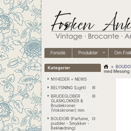
Forside
Produkter
Om Frø
>
BOUDOIR
Kategorier
med Messing 
NYHEDER ⭐ NEWS
BELYSNING (Light)
BRUDEGLOBER
GLASKLOKKER &
Brudekroner
(Vokskroner) mm.
BOUDOIR (Parfume,
pudder - Smykker -
Beklædning)