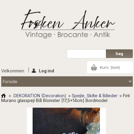
Kurv:
(tom)
Velkommen
Log ind
>
DEKORATION (Decoration)
>
Spejle, Skilte & Billeder
>
Fint
Murano glasspejl Blå Blomster [17,5x14cm] Bordmodel