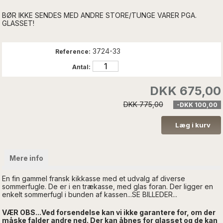
BØR IKKE SENDES MED ANDRE STORE/TUNGE VARER PGA.
GLASSET!
3724-33
Reference:
Antal:
DKK 675,00
DKK 775,00
-DKK 100,00
Mere info
En fin gammel fransk kikkasse med et udvalg af diverse
sommerfugle. De er i en trækasse, med glas foran. Der ligger en
enkelt sommerfugl i bunden af kassen...SE BILLEDER...
VÆR OBS...Ved forsendelse kan vi ikke garantere for, om der
måske falder andre ned. Der kan åbnes for glasset og de kan