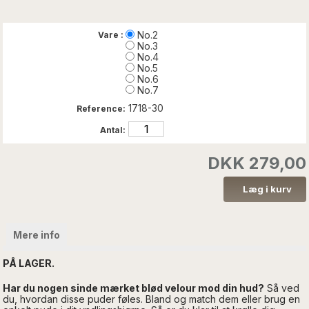
No.2
Vare :
No.3
No.4
No.5
No.6
No.7
1718-30
Reference:
Antal:
DKK 279,00
Mere info
PÅ LAGER.
Har du nogen sinde mærket blød velour mod din hud?
Så ved
du, hvordan disse puder føles.
Bland og match dem eller brug en