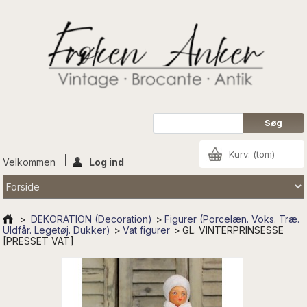
Kurv:
(tom)
Velkommen
Log ind
>
DEKORATION (Decoration)
>
Figurer (Porcelæn. Voks. Træ.
Uldfår. Legetøj. Dukker)
>
Vat figurer
>
GL. VINTERPRINSESSE
[PRESSET VAT]